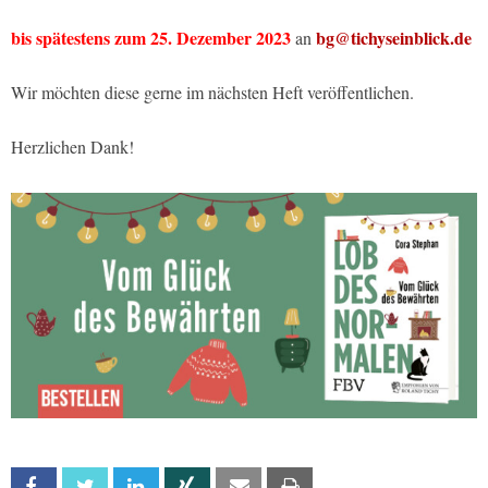
bis spätestens zum 25. Dezember 2023
bg@tichyseinblick.de
an
Wir möchten diese gerne im nächsten Heft veröffentlichen.
Herzlichen Dank!
Facebook
Twitter
Linkedin
Xing
Email
Print