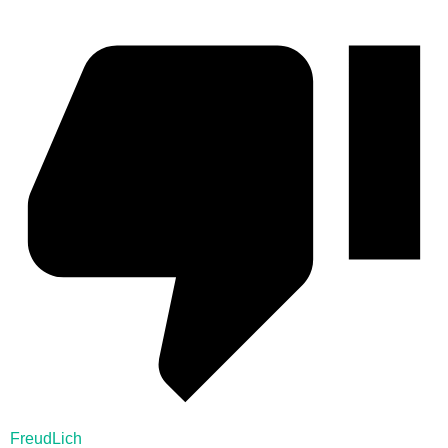
FreudLich