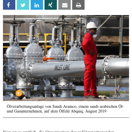
Facebook
Twitter
Linkedin
Xing
Email
Print
IMAGO
Ölverarbeitungsanlage von Saudi Aramco, einem saudi-arabischen Öl-
und Gasunternehmen, auf dem Ölfeld Abqaiq, August 2019
Nun ist es amtlich, die Organisation der erdölexportierenden