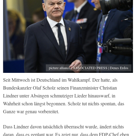
picture alliance / ASSOCIATED PRESS | Denes Erdos
Seit Mittwoch ist Deutschland im Wahlkampf. Der hatte, als
Bundeskanzler Olaf Scholz seinen Finanzminister Christian
Lindner unter Absingen schmutziger Lieder hinauswarf, in
Wahrheit schon längst begonnen. Scholz tut nichts spontan, das
Ganze war genau vorbereitet.
Dass Lindner davon tatsächlich überrascht wurde, ändert nichts
daran, dass es geplant war. Es zeigt nur, dass dem FDP-Chef eben