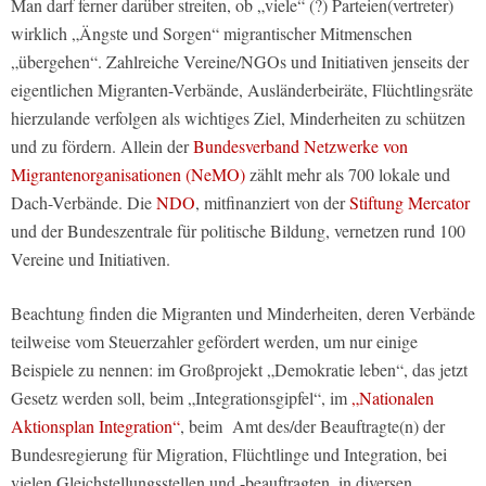
Man darf ferner darüber streiten, ob „viele“ (?) Parteien(vertreter)
wirklich „Ängste und Sorgen“ migrantischer Mitmenschen
„übergehen“. Zahlreiche Vereine/NGOs und Initiativen jenseits der
eigentlichen Migranten-Verbände, Ausländerbeiräte, Flüchtlingsräte
hierzulande verfolgen als wichtiges Ziel, Minderheiten zu schützen
und zu fördern. Allein der
Bundesverband Netzwerke von
Migrantenorganisationen (NeMO)
zählt mehr als 700 lokale und
Dach-Verbände. Die
NDO
, mitfinanziert von der
Stiftung Mercator
und der Bundeszentrale für politische Bildung, vernetzen rund 100
Vereine und Initiativen.
Beachtung finden die Migranten und Minderheiten, deren Verbände
teilweise vom Steuerzahler gefördert werden, um nur einige
Beispiele zu nennen: im Großprojekt „Demokratie leben“, das jetzt
Gesetz werden soll, beim „Integrationsgipfel“, im
„Nationalen
Aktionsplan Integration“
, beim Amt des/der Beauftragte(n) der
Bundesregierung für Migration, Flüchtlinge und Integration, bei
vielen Gleichstellungsstellen und -beauftragten, in diversen