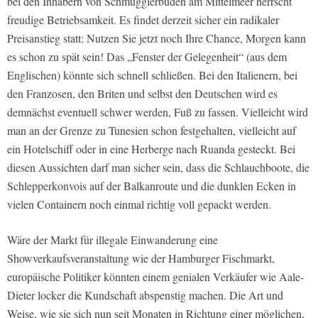
bei den Inhabern von Schmugglerbuden am Mittelmeer herrscht
freudige Betriebsamkeit. Es findet derzeit sicher ein radikaler
Preisanstieg statt: Nutzen Sie jetzt noch Ihre Chance, Morgen kann
es schon zu spät sein! Das „Fenster der Gelegenheit“ (aus dem
Englischen) könnte sich schnell schließen. Bei den Italienern, bei
den Franzosen, den Briten und selbst den Deutschen wird es
demnächst eventuell schwer werden, Fuß zu fassen. Vielleicht wird
man an der Grenze zu Tunesien schon festgehalten, vielleicht auf
ein Hotelschiff oder in eine Herberge nach Ruanda gesteckt. Bei
diesen Aussichten darf man sicher sein, dass die Schlauchboote, die
Schlepperkonvois auf der Balkanroute und die dunklen Ecken in
vielen Containern noch einmal richtig voll gepackt werden.
Wäre der Markt für illegale Einwanderung eine
Showverkaufsveranstaltung wie der Hamburger Fischmarkt,
europäische Politiker könnten einem genialen Verkäufer wie Aale-
Dieter locker die Kundschaft abspenstig machen. Die Art und
Weise, wie sie sich nun seit Monaten in Richtung einer möglichen,