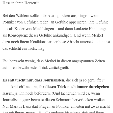
Hass in ihren Herzen!“
Bei den Wählern sollten die Alarmglocken anspringen, wenn
Politiker von Gefühlen reden, an Gefühle appellieren, ihre Gefühle
uns als Köder vors Maul hängen – und dann konkrete Handlungen
als Konsequenz dieser Gefühle ankündigen. Und wenn Merkel
dazu noch ihrem Koalitionspartner böse Absicht unterstellt, dann ist
das schlicht ein Tiefschlag.
Es überrascht wenig, dass Merkel in diesen angespannten Zeiten
auf ihren bewährtesten Trick zurückgreift.
Es enttäuscht nur, dass Journalisten,
die sich ja so gern „frei“
ihr diesen Trick noch immer durchgehen
und „kritisch“ nennen,
lassen,
ja, ihn noch befördern. (Und lächerlich wird es, wenn
Journalisten ganz bewusst diesen Schmarrn hervorlocken wollen.
Nur Markus Lanz darf Fragen an Politiker einleiten mit „was macht
das mit Ihnen, wenn…“ – alle anderen blamieren sich und ihren