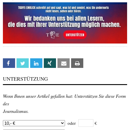
Facebook
Twitter
Linkedin
Xing
Email
Print
UNTERSTÜTZUNG
Wenn Ihnen unser Artikel gefallen hat: Unterstützen Sie diese Form
des
Journalismus.
oder
€