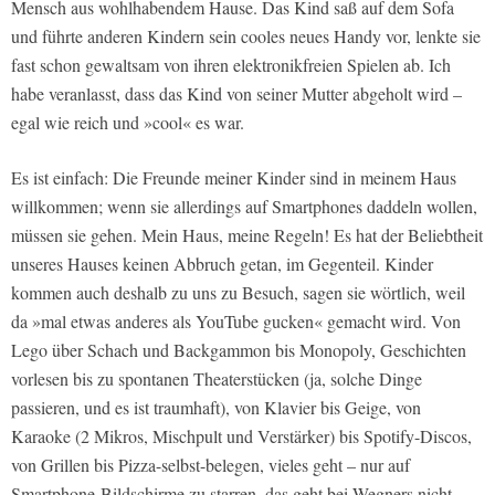
Mensch aus wohlhabendem Hause. Das Kind saß auf dem Sofa
und führte anderen Kindern sein cooles neues Handy vor, lenkte sie
fast schon gewaltsam von ihren elektronikfreien Spielen ab. Ich
habe veranlasst, dass das Kind von seiner Mutter abgeholt wird –
egal wie reich und »cool« es war.
Es ist einfach: Die Freunde meiner Kinder sind in meinem Haus
willkommen; wenn sie allerdings auf Smartphones daddeln wollen,
müssen sie gehen. Mein Haus, meine Regeln! Es hat der Beliebtheit
unseres Hauses keinen Abbruch getan, im Gegenteil. Kinder
kommen auch deshalb zu uns zu Besuch, sagen sie wörtlich, weil
da »mal etwas anderes als YouTube gucken« gemacht wird. Von
Lego über Schach und Backgammon bis Monopoly, Geschichten
vorlesen bis zu spontanen Theaterstücken (ja, solche Dinge
passieren, und es ist traumhaft), von Klavier bis Geige, von
Karaoke (2 Mikros, Mischpult und Verstärker) bis Spotify-Discos,
von Grillen bis Pizza-selbst-belegen, vieles geht – nur auf
Smartphone-Bildschirme zu starren, das geht bei Wegners nicht.