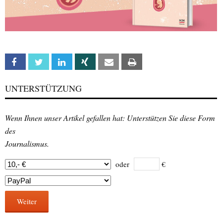
Facebook
Twitter
Linkedin
Xing
Email
Print
UNTERSTÜTZUNG
Wenn Ihnen unser Artikel gefallen hat: Unterstützen Sie diese Form
des
Journalismus.
oder
€
Weiter