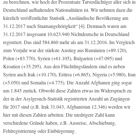
zu berechnen, wie hoch der Prozentsatz Tatverdächtiger aller sich in
Deutschland aufhaltenden Nationalitäten ist. Wir nehmen dazu die
kürzlich veröffentlichte Statistik „Ausländische Bevölkerung am
31.12.2017 nach Staatsangehörigkeit“ [4]. Demnach waren am
31.12.2017 insgesamt 10.623.940 Nichtdeutsche in Deutschland
registriert. Das sind 584.860 mehr als am 31.12.2016. Im Vergleich
zum Vorjahr war der stärkste Anstieg aus Rumänien (+89.120),
Polen (+83.770), Syrien (+61.105), Bulgarien (+47.095) und
Kroatien (+35.295). Aus den Flüchtlingsländern sind es neben
Syrien auch Irak (+10.170), Eritrea (+6.865), Nigeria (+5.980), Iran
(+5.050) und Somalia (+4.775). Die Anzahl Afghanen ging sogar
um 1.845 zurück. Obwohl diese Zahlen etwas im Widerspruch zu
der in der Asylgesuch-Statistik registrierten Anzahl an Zugängen
für 2017 sind (z.B. Irak 31.043, Afghanistan 12.346) werden wir
hier mit diesen Zahlen arbeiten. Die niedrigere Zahl kann
verschiedene Gründe haben, z.B. Ausreise, Abschiebung,
Fehlregistrierung oder Einbürgerung.