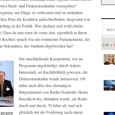
twa Streit- und Diskussionskultur vorzugeben?
regieren, um Dinge zu verbessern und zu verändern.
eden Preis die Koalition aufrechterhalten. Insgesamt war
tellung in der Politik. Was dachten sich wohl etliche
MEI
 Dass da nun einer da vorne sitzt, eigentlich in ihrem
 Rechten sprach wie ein routinierter Parlamentarier, der
24h
Reihe bekommen, das Studium abgebrochen hat?
Die anschließende Kneipentour, wie im
Programm angekündigt, durch Aalens
Innenstadt, sei feuchtfröhlich gewesen, die
Diskussionskultur wurde intensiviert. Ob
dabei auch über den ehemaligen
Bürgermeister von Berlin-Neukölln, Heinz
Buschkowsky, debattiert wurde, ein Realo
durch und durch, 70 Jahre alt, und sich
 gegen
plötzlich mit der Forderung nach einem