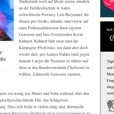
Studierende noch auf Ideale setzen, nämlich
an der Fachhochschule in Aalen
(schwäbische Provinz). Leni Breymaier, die
ebenso pro GroKo stimmte, interviewte auf
einer Podiumsdiskussion ihren eigenen
WA
Genossen und Juso-Vorsitzenden Kevin
Q
Kühnert. Kühnert fuhr zwar einst die
Kampagne #NoGroko, um dann aber doch
r:
wieder aktiv pro Andrea Nahles (und gegen
die
Simone Lange) die Trommel zu rühren und
Tägl
diese in den Bundesvorstands-Chefsessel zu
und 
wählen. Zahlreiche Genossen meinten,
Mein
Frage
darg
werd
nert, ein wenig wie Mutter und Sohn wirkend, über den
r gleichgeschlechtliche Ehe, das Schlagwort
ung. Dass sich beide in vielem einig sind, überrascht
 warum Breymaier überhaupt einen eigenen Genossen zu