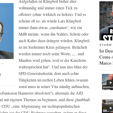
Aufgefallen ist Klingbeil bisher eher
vollmundig und immer einen Tick zu
offensiv (ohne wirklich zu liefern). Und es
scheint oft so, als würde Lars Klingbeil
immer dann etwas „raushauen“, wie ein
MdB meinte, wenn ihn Nahles, Scholz oder
auch Kahrs dazu drängen würden. Klingbeil
STURM 
ist im Seeheimer Kreis gefangen. Belächelt
Ist Deu
werden immer noch seine Worte, „…und
Ceuta-
Maaßen wird gehen, weil er der Kanzlerin
Marco 
 -
widersprochen hat“. Und nun also bläst der
e
SPD-Generalsekretär, dem auch echte
Tätigkeiten im reellen Leben fehlen (warum
sonst muss in seiner Vita ständig auftauchen,
hofsmission Hannover absolviert?), abermals die AfD
k und mit eigenen Themen zu beginnen, und diese glaubhaft
der CDU „eine Abgrenzung zur rechtspopulistischen
öchte gar die CDU-Richtung vorgeben, indem er diese