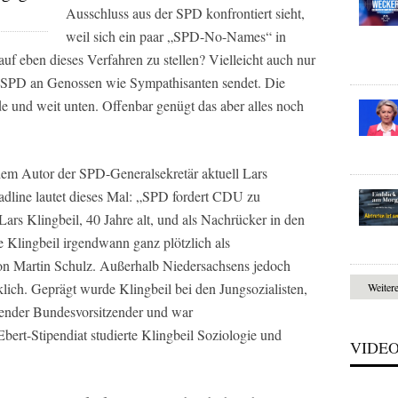
Ausschluss aus der SPD konfrontiert sieht,
weil sich ein paar „SPD-No-Names“ in
auf eben dieses Verfahren zu stellen? Vielleicht auch nur
die SPD an Genossen wie Sympathisanten sendet. Die
de und weit unten. Offenbar genügt das aber alles noch
em Autor der SPD-Generalsekretär aktuell Lars
adline lautet dieses Mal: „SPD fordert CDU zu
rs Klingbeil, 40 Jahre alt, und als Nachrücker in den
e Klingbeil irgendwann ganz plötzlich als
von Martin Schulz. Außerhalb Niedersachsens jedoch
lich. Geprägt wurde Klingbeil bei den Jungsozialisten,
Weiter
retender Bundesvorsitzender und war
Ebert-Stipendiat studierte Klingbeil Soziologie und
VIDE