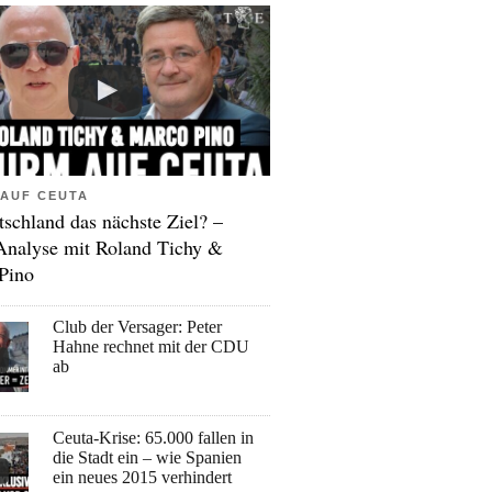
AUF CEUTA
tschland das nächste Ziel? –
Analyse mit Roland Tichy &
Pino
Club der Versager: Peter
Hahne rechnet mit der CDU
ab
Ceuta-Krise: 65.000 fallen in
die Stadt ein – wie Spanien
ein neues 2015 verhindert