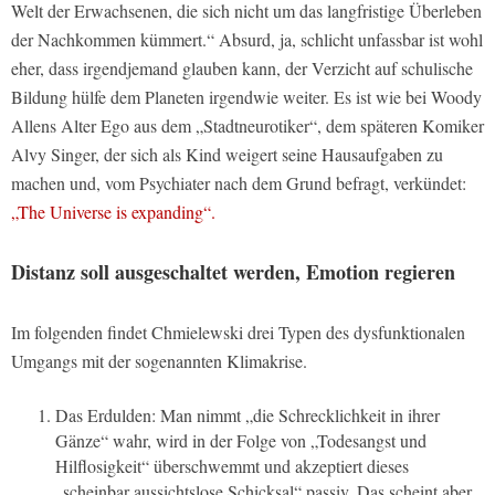
Welt der Erwachsenen, die sich nicht um das langfristige Überleben
der Nachkommen kümmert.“ Absurd, ja, schlicht unfassbar ist wohl
eher, dass irgendjemand glauben kann, der Verzicht auf schulische
Bildung hülfe dem Planeten irgendwie weiter. Es ist wie bei Woody
Allens Alter Ego aus dem „Stadtneurotiker“, dem späteren Komiker
Alvy Singer, der sich als Kind weigert seine Hausaufgaben zu
machen und, vom Psychiater nach dem Grund befragt, verkündet:
„The Universe is expanding“.
Distanz soll ausgeschaltet werden, Emotion regieren
Im folgenden findet Chmielewski drei Typen des dysfunktionalen
Umgangs mit der sogenannten Klimakrise.
Das Erdulden: Man nimmt „die Schrecklichkeit in ihrer
Gänze“ wahr, wird in der Folge von „Todesangst und
Hilflosigkeit“ überschwemmt und akzeptiert dieses
„scheinbar aussichtslose Schicksal“ passiv. Das scheint aber