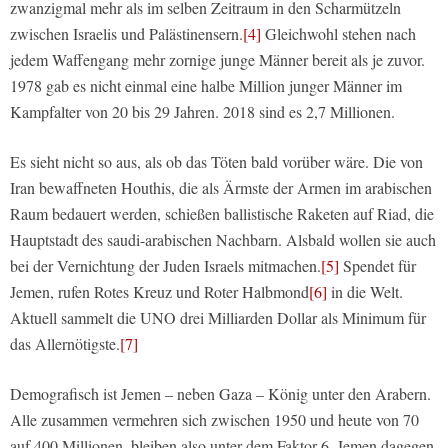
zwanzigmal mehr als im selben Zeitraum in den Scharmützeln
zwischen Israelis und Palästinensern.
[4]
Gleichwohl stehen nach
jedem Waffengang mehr zornige junge Männer bereit als je zuvor.
1978 gab es nicht einmal eine halbe Million junger Männer im
Kampfalter von 20 bis 29 Jahren. 2018 sind es 2,7 Millionen.
Es sieht nicht so aus, als ob das Töten bald vorüber wäre. Die von
Iran bewaffneten Houthis, die als Ärmste der Armen im arabischen
Raum bedauert werden, schießen ballistische Raketen auf Riad, die
Hauptstadt des saudi-arabischen Nachbarn. Alsbald wollen sie auch
bei der Vernichtung der Juden Israels mitmachen.
[5]
Spendet für
Jemen, rufen Rotes Kreuz und Roter Halbmond
[6]
in die Welt.
Aktuell sammelt die UNO drei Milliarden Dollar als Minimum für
das Allernötigste.
[7]
Demografisch ist Jemen – neben Gaza – König unter den Arabern.
Alle zusammen vermehren sich zwischen 1950 und heute von 70
auf 400 Millionen, bleiben also unter dem Faktor 6. Jemen dagegen