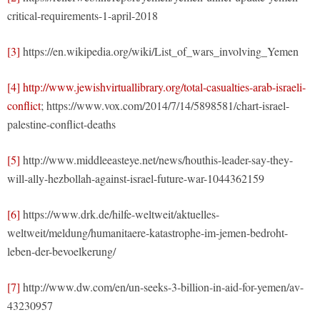
critical-requirements-1-april-2018
[3]
https://en.wikipedia.org/wiki/List_of_wars_involving_Yemen
[4]
http://www.jewishvirtuallibrary.org/total-casualties-arab-israeli-
conflict
; https://www.vox.com/2014/7/14/5898581/chart-israel-
palestine-conflict-deaths
[5]
http://www.middleeasteye.net/news/houthis-leader-say-they-
will-ally-hezbollah-against-israel-future-war-1044362159
[6]
https://www.drk.de/hilfe-weltweit/aktuelles-
weltweit/meldung/humanitaere-katastrophe-im-jemen-bedroht-
leben-der-bevoelkerung/
[7]
http://www.dw.com/en/un-seeks-3-billion-in-aid-for-yemen/av-
43230957