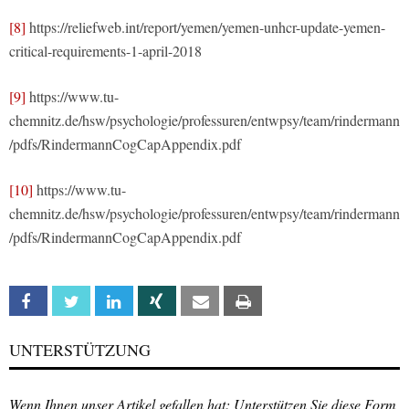
[8]
https://reliefweb.int/report/yemen/yemen-unhcr-update-yemen-
critical-requirements-1-april-2018
[9]
https://www.tu-
chemnitz.de/hsw/psychologie/professuren/entwpsy/team/rindermann
/pdfs/RindermannCogCapAppendix.pdf
[10]
https://www.tu-
chemnitz.de/hsw/psychologie/professuren/entwpsy/team/rindermann
/pdfs/RindermannCogCapAppendix.pdf
Facebook
Twitter
Linkedin
Xing
Email
Print
UNTERSTÜTZUNG
Wenn Ihnen unser Artikel gefallen hat: Unterstützen Sie diese Form