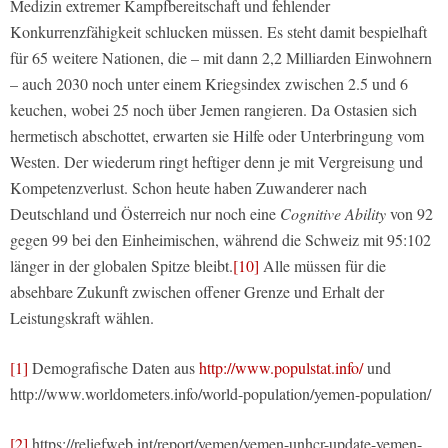
Medizin extremer Kampfbereitschaft und fehlender
Konkurrenzfähigkeit schlucken müssen. Es steht damit bespielhaft
für 65 weitere Nationen, die – mit dann 2,2 Milliarden Einwohnern
– auch 2030 noch unter einem Kriegsindex zwischen 2.5 und 6
keuchen, wobei 25 noch über Jemen rangieren. Da Ostasien sich
hermetisch abschottet, erwarten sie Hilfe oder Unterbringung vom
Westen. Der wiederum ringt heftiger denn je mit Vergreisung und
Kompetenzverlust. Schon heute haben Zuwanderer nach
Deutschland und Österreich nur noch eine
Cognitive Ability
von 92
gegen 99 bei den Einheimischen, während die Schweiz mit 95:102
länger in der globalen Spitze bleibt.
[10]
Alle müssen für die
absehbare Zukunft zwischen offener Grenze und Erhalt der
Leistungskraft wählen.
[1]
Demografische Daten aus
http://www.populstat.info/
und
http://www.worldometers.info/world-population/yemen-population/
[2]
https://reliefweb.int/report/yemen/yemen-unhcr-update-yemen-