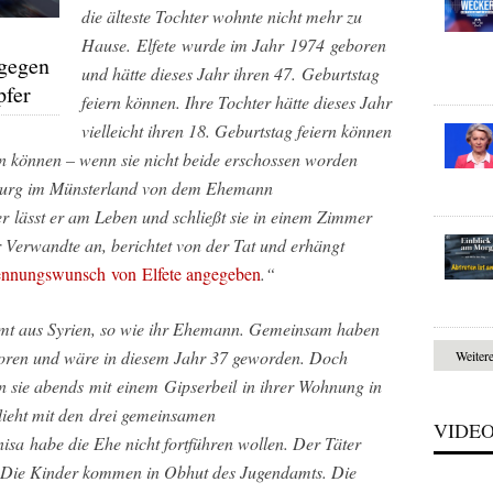
die älteste Tochter wohnte nicht mehr zu
Hause. Elfete wurde im Jahr 1974 geboren
 gegen
und hätte dieses Jahr ihren 47. Geburtstag
pfer
feiern können. Ihre Tochter hätte dieses Jahr
vielleicht ihren 18. Geburtstag feiern können
n können – wenn sie nicht beide erschossen worden
burg im Münsterland von dem Ehemann
r lässt er am Leben und schließt sie in einem Zimmer
r Verwandte an, berichtet von der Tat und erhängt
rennungswunsch von Elfete angegeben
.“
mt aus Syrien, so wie ihr Ehemann. Gemeinsam haben
boren und wäre in diesem Jahr 37 geworden. Doch
Weiter
 sie abends mit einem Gipserbeil in ihrer Wohnung in
lieht mit den drei gemeinsamen
VIDE
nisa habe die Ehe nicht fortführen wollen. Der Täter
 Die Kinder kommen in Obhut des Jugendamts. Die