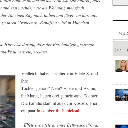
Ihre Familie meldet sie als vermisst. Die Polizei findet
Tat und erst nachdem sie die Wohnung mehrfach
er Tat einen Zug nach Italien und fliegt von dort aus
 zu ihren Großeltern. Benafsha wird in München
MEI
be Hinweise darauf, dass der Beschuldigte „extreme
24h
nd Frau vertrete, erklärte
Vielleicht haben sie aber von Elfete S. und
ihre
Tochter gehört? Nein? Elfete und Asami,
ihr Mann, hatten drei gemeinsame Töchter.
Die Familie stammt aus dem Kosovo. Hier
ein paar
Infos über ihr Schicksal
:
„Elfete arbeitete in einer Bettwäschefirma,