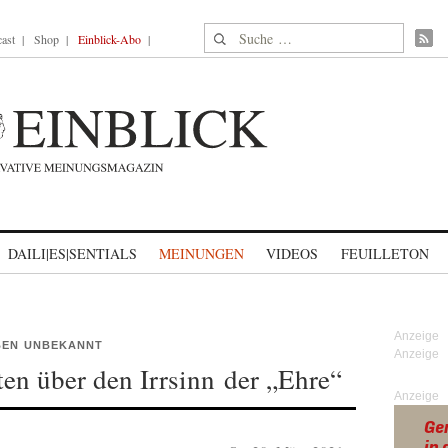
Suche nach:
ast
Shop
Einblick-Abo
DAILI|ES|SENTIALS
MEINUNGEN
VIDEOS
FEUILLETON
IBEN UNBEKANNT
ten über den Irrsinn der „Ehre“
Anzeige