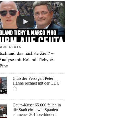
AUF CEUTA
tschland das nächste Ziel? –
Analyse mit Roland Tichy &
Pino
Club der Versager: Peter
Hahne rechnet mit der CDU
ab
Ceuta-Krise: 65.000 fallen in
die Stadt ein – wie Spanien
ein neues 2015 verhindert