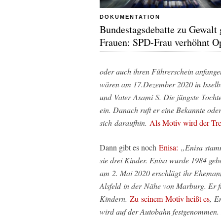
DOKUMENTATION
Bundestagsdebatte zu Gewalt
Frauen: SPD-Frau verhöhnt O
oder auch ihren Führerschein anfange
wären am 17.Dezember 2020 in Issel
und Vater Asami S. Die jüngste Tochte
ein. Danach ruft er eine Bekannte ode
sich daraufhin.
Als Motiv wird der T
Dann gibt es noch
Enisa:
„Enisa stam
sie drei Kinder. Enisa wurde 1984 ge
am 2. Mai 2020 erschlägt ihr Ehemann
Alsfeld in der Nähe von Marburg. Er f
Kindern.
Zu seinem Motiv heißt es
, E
wird auf der Autobahn festgenommen.