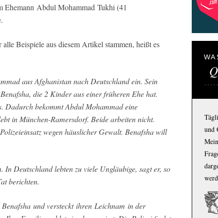
rem Ehemann Abdul Mohammad Tukhi (41
.
r alle Beispiele aus diesem Artikel stammen, heißt es
WA
Q
mmad aus Afghanistan nach Deutschland ein. Sein
 Benafsha, die 2 Kinder aus einer früheren Ehe hat.
ass. Dadurch bekommt Abdul Mohammad eine
Tägl
ebt in München-Ramersdorf. Beide arbeiten nicht.
und 
olizeieinsatz wegen häuslicher Gewalt. Benafsha will
Mein
Frage
darg
 In Deutschland lebten zu viele Ungläubige, sagt er, so
werd
at berichten.
Benafsha und versteckt ihren Leichnam in der