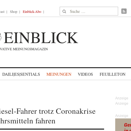
Suche nach:
ast
Shop
Einblick-Abo
DAILI|ES|SENTIALS
MEINUNGEN
VIDEOS
FEUILLETON
iesel-Fahrer trotz Coronakrise
Anzeige
hrsmitteln fahren