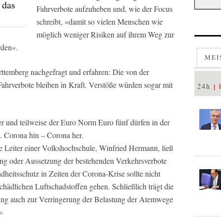
 das
Fahrverbote aufzuheben und, wie der
Focus
schreibt, »damit so vielen Menschen wie
möglich weniger Risiken auf ihrem Weg zur
rden«.
MEI
temberg nachgefragt und erfahren: Die von der
hrverbote bleiben in Kraft. Verstöße würden sogar mit
24h
r und teilweise der Euro Norm Euro fünf dürfen in der
n. Corona hin – Corona her.
re Leiter einer Volkshochschule, Winfried Hermann, ließ
bung oder Aussetzung der bestehenden Verkehrsverbote
heitsschutz in Zeiten der Corona-Krise sollte nicht
chädlichen Luftschadstoffen gehen. Schließlich trägt die
tung auch zur Verringerung der Belastung der Atemwege
«