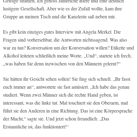
Gefolge strahlen, ich genoss zahlreiche Biere und eine deutlich
lustigere Gesellschaft. Aber wie es der Zufall wollte, kam ihre
Gruppe an meinen Tisch und die Kanzlerin saß neben mir.
Es gibt kein einziges gutes Interview mit Angela Merkel. Die
Fragen sind vorhersehbar, die Antworten nichtssagend. Was also
war zu tun? Konversation um der Konversation willen? Etikette und
Alkohol leiteten schließlich meine Worte. „Und“, startete ich frech,
„was haben Sie denn inzwischen von den Männern gelernt?“
Sie hätten ihr Gesicht sehen sollen! Sie fing sich schnell. „Ihr fasst
euch immer an“, antwortete sie fast amüsiert. „Ich habe das genau
studiert. Wenn zwei Männer sich die rechte Hand geben, ist
interessant, was die linke tut. Mal touchiert sie den Oberarm, mal
führt sie den Anderen in eine Richtung. Das ist eine Körpersprache
der Macht,“ sagte sie. Und jetzt schon freundlich: „Das
Erstaunliche ist, das funktioniert!“