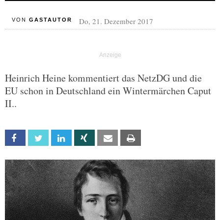
Do, 21. Dezember 2017
VON
GASTAUTOR
Heinrich Heine kommentiert das NetzDG und die
EU schon in Deutschland ein Wintermärchen Caput
II..
Facebook
Twitter
Linkedin
Xing
Email
Print