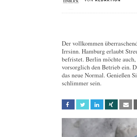
VON
REDAKTION
Der vollkommen überraschende
Irrsinn. Hamburg erlaubt Stre
befristet. Berlin möchte auch, 
vorsorglich den Betrieb ein. D
das neue Normal. Genießen Si
schlimmer sein.
Facebook
Twitter
Linkedin
Xing
Em