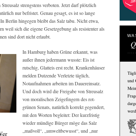
treusalz strengstens verboten. Jetzt darf plötzlich
rlich nur befristet. Genau gesagt, es ist so lange
 In Berlin hingegen bleibt das Salz tabu. Nicht etwa,
rn weil sich die eigene Gesetzgebung als resistenter als
WA
en sind dort nicht erlaubt.
Q
In Hamburg haben Grüne erkannt, was
außer ihnen jedermann wusste: Eis ist
rutschig, Glatteis erst recht. Krankenhäuser
Tägl
melden Dutzende Verletzte täglich,
und 
Notaufnahmen arbeiten im Dauereinsatz.
Mein
Und doch wird die Freigabe von Streusalz
Frage
von moralischen Zeigefingern des rot-
darg
grünen Senats, natürlich korrekt gegendert,
werd
mit den Worten begleitet: Der kurzfristig
wieder mündige Bürger möge das Salz
„maßvoll“, „umweltbewusst“, und „nur
Wer