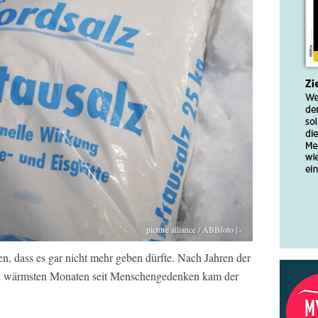
picture alliance / ABBfoto | -
en, dass es gar nicht mehr geben dürfte. Nach Jahren der
 wärmsten Monaten seit Menschengedenken kam der