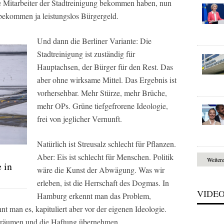
ie Mitarbeiter der Stadtreinigung bekommen haben, nun
 bekommen ja leistungslos Bürgergeld.
Und dann die Berliner Variante: Die
Stadtreinigung ist zuständig für
Hauptachsen, der Bürger für den Rest. Das
aber ohne wirksame Mittel. Das Ergebnis ist
vorhersehbar. Mehr Stürze, mehr Brüche,
mehr OPs. Grüne tiefgefrorene Ideologie,
frei von jeglicher Vernunft.
Natürlich ist Streusalz schlecht für Pflanzen.
Aber: Eis ist schlecht für Menschen. Politik
Weiter
 in
wäre die Kunst der Abwägung. Was wir
erleben, ist die Herrschaft des Dogmas. In
VIDE
Hamburg erkennt man das Problem,
nt man es, kapituliert aber vor der eigenen Ideologie.
s räumen und die Haftung übernehmen.