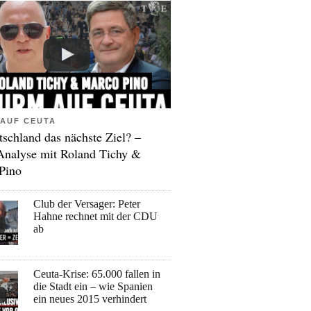
AUF CEUTA
tschland das nächste Ziel? –
Analyse mit Roland Tichy &
Pino
Club der Versager: Peter
Hahne rechnet mit der CDU
ab
Ceuta-Krise: 65.000 fallen in
die Stadt ein – wie Spanien
ein neues 2015 verhindert