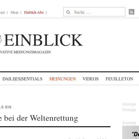
Suche nach:
ast
Shop
Einblick-Abo
DAILI|ES|SENTIALS
MEINUNGEN
VIDEOS
FEUILLETON
S EIS
 bei der Weltenrettung
Anzeige