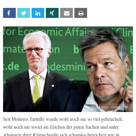
Facebook
Twitter
Linkedin
Xing
Email
Print
IMAGO - Collage: TE
Seit Molieres Tartuffe wurde wohl noch nie so viel geheuchelt,
wohl noch nie soviel im Zeichen der guten Sachen und unter
Absingen ihrer Klimachoräle sich schamlos bereichert wie in