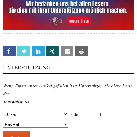
Facebook
Twitter
Linkedin
Xing
Email
Print
UNTERSTÜTZUNG
Wenn Ihnen unser Artikel gefallen hat: Unterstützen Sie diese Form
des
Journalismus.
oder
€