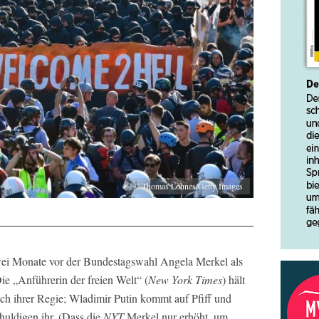
© Thomas Lohnes/Getty Images
Zwei Monate vor der Bundestagswahl Angela Merkel als
ie „Anführerin der freien Welt“ (
New York Times
) hält
ch ihrer Regie; Wladimir Putin kommt auf Pfiff und
huldigen ihr. (Dass die
NYT
Merkel nur erhöht, um