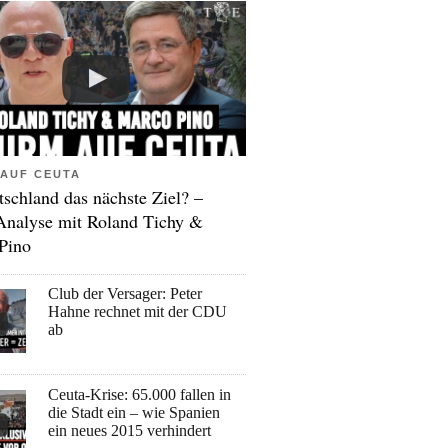
AUF CEUTA
tschland das nächste Ziel? –
Analyse mit Roland Tichy &
Pino
Club der Versager: Peter
Hahne rechnet mit der CDU
ab
Ceuta-Krise: 65.000 fallen in
die Stadt ein – wie Spanien
ein neues 2015 verhindert