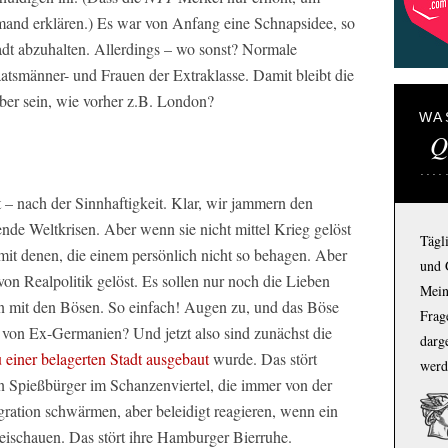
emand erklären.) Es war von Anfang eine Schnapsidee, so
adt abzuhalten. Allerdings – wo sonst? Normale
Staatsmänner- und Frauen der Extraklasse. Damit bleibt die
er sein, wie vorher z.B. London?
WA
Q
t – nach der Sinnhaftigkeit. Klar, wir jammern den
nde Weltkrisen. Aber wenn sie nicht mittel Krieg gelöst
Tägl
it denen, die einem persönlich nicht so behagen. Aber
und 
von Realpolitik gelöst. Es sollen nur noch die Lieben
Mein
en mit den Bösen. So einfach! Augen zu, und das Böse
Frage
en von Ex-Germanien? Und jetzt also sind zunächst die
darg
 einer belagerten Stadt ausgebaut
wurde. Das stört
werd
n Spießbürger im Schanzenviertel, die immer von der
ation schwärmen, aber beleidigt reagieren, wenn ein
eischauen. Das stört ihre Hamburger Bierruhe.