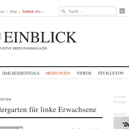
Suche nach:
ast
Shop
Einblick-Abo
DAILI|ES|SENTIALS
MEINUNGEN
VIDEOS
FEUILLETON
LISTEN
rgarten für linke Erwachsene
Anzeige