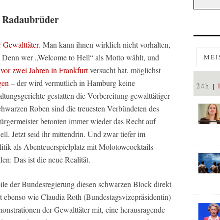
h Radaubrüder
 Gewalttäter
. Man kann ihnen wirklich nicht vorhalten,
n. Denn wer „Welcome to Hell“ als Motto wählt, und
MEI
e
vor zwei Jahren in Frankfurt
versucht hat, möglichst
gen
– der wird vermutlich in Hamburg keine
24h
ltungsgerichte gestatten die Vorbereitung gewalttätiger
 schwarzen Roben sind die treuesten Verbündeten des
ürgermeister betonten immer wieder das Recht auf
. Jetzt seid ihr mittendrin. Und zwar tiefer im
litik als Abenteuerspielplatz mit Molotowcocktails-
len: Das ist die neue Realität.
eile der Bundesregierung diesen schwarzen Block direkt
rt ebenso wie Claudia Roth (Bundestagsvizepräsidentin)
onstrationen der Gewalttäter mit, eine herausragende