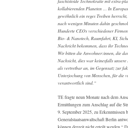
faschistoide Technokratie mit extra-pl
kollabierenden Planeten … In Europas 
gewöhnlich ein reges Treiben herrscht
nach wenigen Minuten dahin geschmolze
Hunderte CEOs verschiedener Firmen u
Bio- & Nanotech, Raumfahrt, KI, Siche
Nachricht bekommen, dass ihr Technolo
Wir bitten die Anwohner:innen, die da
Nachsicht, dies war keinesfalls unsere
als vertretbar an, im Gegensatz zur fa
Unterjochung von Menschen, für die vi
verantwortlich sind.“
TE fragte neun Monate nach dem Anschl
Ermittlungen zum Anschlag auf die St
9. September 2025, zu Erkenntnissen 
Generalstaatsanwaltschaft Berlin antw
können derzeit nicht erteilt werden.“ 