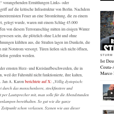
t“ vorangehenden Ermittlungen Links- oder
iff auf die kritische Infrastruktur von Berlin. Nachdem
nextremisten Feuer an eine Stromleitung, die zu einem
hrt, gelegt wurde, waren mit einem Schlag 45.000
ffen von diesem Terroranschlag mitten im eisigen Winter
ewesen sein, die plötzlich ohne Licht und ohne
ungen kühlten aus, die Straßen lagen im Dunkeln, die
it Notstrom versorgt. Türen ließen sich nicht öffnen,
elefon gerufen werden.
STURM 
Ist Deu
Ceuta-
er ernsten Herz- und Kreislaufbeschwerden, die in
Marco 
weil der Fahrstuhl nicht funktionierte, ihre kalten,
n. Jan A. Karon
berichtete auf X:
„Völlig dystopisch:
ei durch das menschenleere, stockfinstere und
lt per Lautsprecher mit, man solle für die Abendstunden
enlampen bereithalten. So gut wie die ganze
 Zeitpunkt schon verlassen. Szenen wie aus dieser