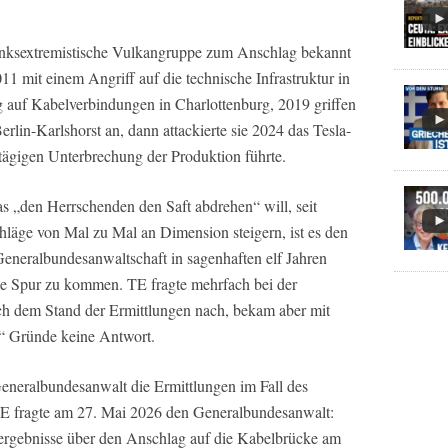
linksextremistische Vulkangruppe zum Anschlag bekannt
011 mit einem Angriff auf die technische Infrastruktur in
 auf Kabelverbindungen in Charlottenburg, 2019 griffen
rlin-Karlshorst an, dann attackierte sie 2024 das Tesla-
tägigen Unterbrechung der Produktion führte.
 „den Herrschenden den Saft abdrehen“ will, seit
schläge von Mal zu Mal an Dimension steigern, ist es den
Generalbundesanwaltschaft in sagenhaften elf Jahren
ie Spur zu kommen. TE fragte mehrfach bei der
ach dem Stand der Ermittlungen nach, bekam aber mit
e“ Gründe keine Antwort.
neralbundesanwalt die Ermittlungen im Fall des
TE fragte am 27. Mai 2026 den Generalbundesanwalt:
ergebnisse über den Anschlag auf die Kabelbrücke am