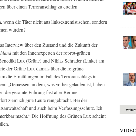
en über einen Terroranschlag zu erteilen.
 wenn die Täter nicht aus linksextremistischen, sondern
ammen würden?
as Interview über den Zustand und die Zukunft der
chland
mit den Innenexperten der rot-rot-grünen
enedikt Lux (Grüne) und Niklas Schrader (Linke) am
rte der Grüne Lux damals über die rotgrüne
arum die Ermittlungen im Fall des Terroranschlags in
n: „Gemessen an dem, was vorher gelaufen ist, haben
en die gesamte Führung fast aller Berliner
ort ziemlich gute Leute reingebracht. Bei der
aatsanwaltschaft und auch beim Verfassungsschutz. Ich
Weiter
bemerkbar macht.“ Die Hoffnung des Grünen Lux scheint
llen.
VIDE