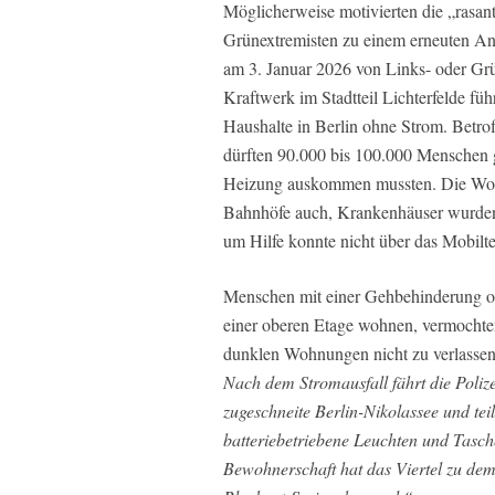
Möglicherweise motivierten die „rasan
Grünextremisten zu einem erneuten Angr
am 3. Januar 2026 von Links- oder Grü
Kraftwerk im Stadtteil Lichterfelde fü
Haushalte in Berlin ohne Strom. Betro
dürften 90.000 bis 100.000 Menschen g
Heizung auskommen mussten. Die Wohn
Bahnhöfe auch, Krankenhäuser wurden m
um Hilfe konnte nicht über das Mobilt
Menschen mit einer Gehbehinderung od
einer oberen Etage wohnen, vermochten, 
dunklen Wohnungen nicht zu verlasse
Nach dem Stromausfall fährt die Poliz
zugeschneite Berlin-Nikolassee und tei
batteriebetriebene Leuchten und Tasch
Bewohnerschaft hat das Viertel zu dem