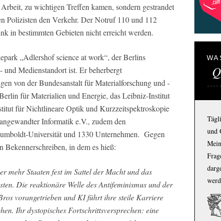
r Arbeit, zu wichtigen Treffen kamen, sondern gestrandet
n Polizisten den Verkehr. Der Notruf 110 und 112
k in bestimmten Gebieten nicht erreicht werden.
epark „Adlershof science at work“, der Berlins
WA
Q
s- und Medienstandort ist. Er beherbergt
ngen von der Bundesanstalt für Materialforschung und -
rlin für Materialien und Energie, das Leibniz-Institut
titut für Nichtlineare Optik und Kurzzeitspektroskopie
Tägl
g angewandter Informatik e.V., zudem den
und 
Humboldt-Universität und 1330 Unternehmen. Gegen
Mein
in Bekennerschreiben, in dem es hieß:
Frage
darg
er mehr Staaten fest im Sattel der Macht und das
werd
nsten. Die reaktionäre Welle des Antifeminismus und der
ros vorangetrieben und KI führt ihre steile Karriere
chen. Ihr dystopisches Fortschrittsversprechen: eine