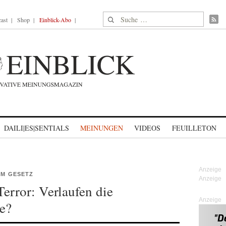
Suche nach:
ast
Shop
Einblick-Abo
DAILI|ES|SENTIALS
MEINUNGEN
VIDEOS
FEUILLETON
EM GESETZ
Terror: Verlaufen die
Anzeige
e?