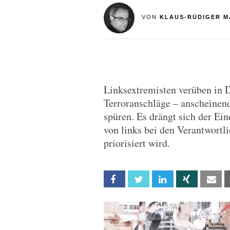
VON
KLAUS-RÜDIGER M
Linksextremisten verüben in 
Terroranschläge – anscheine
spüren. Es drängt sich der Ei
von links bei den Verantwortli
priorisiert wird.
Facebook
Twitter
Linkedin
Xing
Em