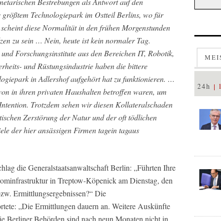
anetarischen Bestrebungen als Antwort auf den
größtem Technologiepark im Ostteil Berlins, wo für
, scheint diese Normalität in den frühen Morgenstunden
n zu sein … Nein, heute ist kein normaler Tag.
nd Forschungsinstitute aus den Bereichen IT, Robotik,
MEI
rheits- und Rüstungsindustrie haben die bittere
giepark in Adlershof aufgehört hat zu funktionieren. …
24h
von in ihren privaten Haushalten betroffen waren, um
 Intention. Trotzdem sehen wir diesen Kollateralschaden
ktischen Zerstörung der Natur und der oft tödlichen
ele der hier ansässigen Firmen tagein tagaus
ag die Generalstaatsanwaltschaft Berlin: „Führten Ihre
rominfrastruktur in Treptow-Köpenick am Dienstag, den
bzw. Ermittlungsergebnissen?“ Die
ortete: „Die Ermittlungen dauern an. Weitere Auskünfte
Die Berliner Behörden sind nach neun Monaten nicht in