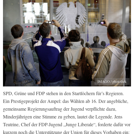
IMAGO / photothek
SPD, Grüne und FDP stehen in den Startlöchern für’s Regieren.
Ein Prestigeprojekt der Ampel: das Wählen ab 16. Der angebliche,
gemeinsame Regierungsauftrag der Jugend verpflichte dazu,
Minderjährigen eine Stimme zu geben, lautet die Legende. Jens
Teutrine, Chef der FDP-Jugend „Junge Liberale“, forderte dafür vor
kurzem noch die Unterstützung der Union für dieses Vorhaben ein: