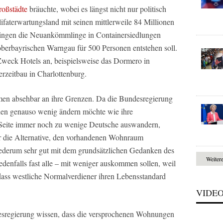
roßstädte
bräuchte, wobei es längst nicht nur politisch
lifaterwartungsland mit seinen mittlerweile 84 Millionen
bringen die Neuankömmlinge in Containersiedlungen
m oberbayrischen Warngau für 500 Personen entstehen soll.
Zweck Hotels an, beispielsweise das Dormero in
zeitbau in Charlottenburg.
n absehbar an ihre Grenzen. Da die Bundesregierung
auen genauso wenig ändern möchte wie ihre
n Seite immer noch zu wenige Deutsche auswandern,
für die Alternative, den vorhandenen Wohnraum
wiederum sehr gut mit dem grundsätzlichen Gedanken des
Weiter
denfalls fast alle – mit weniger auskommen sollen, weil
, dass westliche Normalverdiener ihren Lebensstandard
VIDE
desregierung wissen, dass die versprochenen Wohnungen