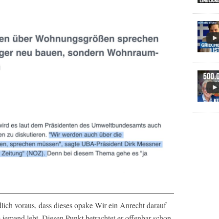
ändlich voraus, dass dieses opake Wir ein Anrecht darauf
e jemand lebt. Diesen Punkt betrachtet er offenbar schon