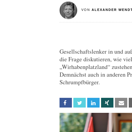
VON
ALEXANDER WEND
Gesellschaftslenker in und a
die Frage diskutieren, wie vi
„Wirhabenplatzland“ zustehen
Demnächst auch in anderen Pri
Schrumpfbürger.
Facebook
Twitter
Linkedin
Xing
Em