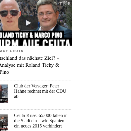
AUF CEUTA
tschland das nächste Ziel? –
Analyse mit Roland Tichy &
Pino
Club der Versager: Peter
Hahne rechnet mit der CDU
ab
Ceuta-Krise: 65.000 fallen in
die Stadt ein – wie Spanien
ein neues 2015 verhindert