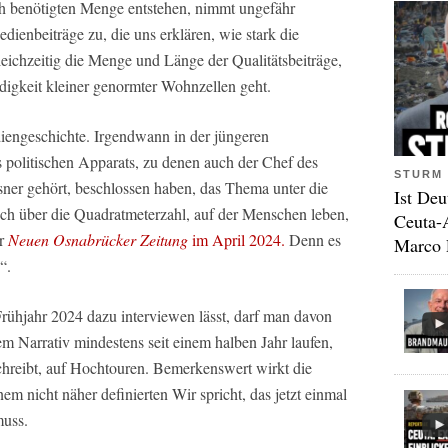
ich benötigten Menge entstehen, nimmt ungefähr
dienbeiträge zu, die uns erklären, wie stark die
leichzeitig die Menge und Länge der Qualitätsbeiträge,
igkeit kleiner genormter Wohnzellen geht.
iengeschichte. Irgendwann in der jüngeren
politischen Apparats, zu denen auch der Chef des
STURM 
r gehört, beschlossen haben, das Thema unter die
Ist Deu
ch über die Quadratmeterzahl, auf der Menschen leben,
Ceuta-
er
Neuen Osnabrücker Zeitung
im April 2024.
Denn es
Marco 
“.
ühjahr 2024 dazu interviewen lässt, darf man davon
em Narrativ mindestens seit einem halben Jahr laufen,
schreibt, auf Hochtouren. Bemerkenswert wirkt die
nem nicht näher definierten Wir spricht, das jetzt einmal
muss.