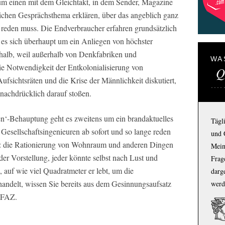
m einen mit dem Gleichtakt, in dem Sender, Magazine
ichen Gesprächsthema erklären, über das angeblich ganz
n reden muss. Die Endverbraucher erfahren grundsätzlich
s es sich überhaupt um ein Anliegen von höchster
shalb, weil außerhalb von Denkfabriken und
WA
e Notwendigkeit der Entkolonialisierung von
Q
fsichtsräten und die Krise der Männlichkeit diskutiert,
achdrücklich darauf stoßen.
n‘-Behauptung geht es zweitens um ein brandaktuelles
Tägl
Gesellschaftsingenieuren ab sofort und so lange reden
und 
lt: die Rationierung von Wohnraum und anderen Dingen
Mein
der Vorstellung, jeder könnte selbst nach Lust und
Frage
, auf wie viel Quadratmeter er lebt, um die
darg
handelt, wissen Sie bereits aus dem Gesinnungsaufsatz
werd
r FAZ.