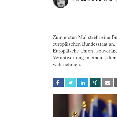
VON
MARCO GALLINA
Zum ersten Mal strebt eine B
europäischen Bundesstaat an. 
Europäische Union „souveräne
Verantwortung in einem „dien
wahrnehmen.
Facebook
Twitter
Linkedin
Xing
Em