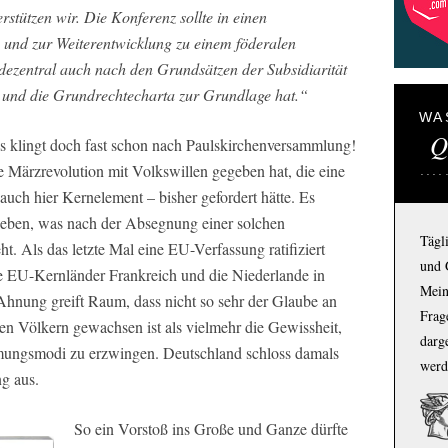
stützen wir. Die Konferenz sollte in einen
und zur Weiterentwicklung zu einem föderalen
dezentral auch nach den Grundsätzen der Subsidiarität
st und die Grundrechtecharta zur Grundlage hat.“
WA
Q
s klingt doch fast schon nach Paulskirchenversammlung!
e Märzrevolution mit Volkswillen gegeben hat, die eine
 auch hier Kernelement – bisher gefordert hätte. Es
geben, was nach der Absegnung einer solchen
Tägl
. Als das letzte Mal eine EU-Verfassung ratifiziert
und 
ie EU-Kernländer Frankreich und die Niederlande in
Mein
hnung greift Raum, dass nicht so sehr der Glaube an
Frage
n Völkern gewachsen ist als vielmehr die Gewissheit,
darg
ungsmodi zu erzwingen. Deutschland schloss damals
werd
g aus.
So ein Vorstoß ins Große und Ganze dürfte