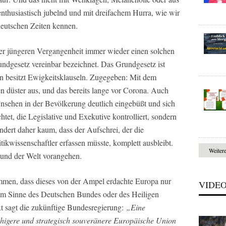
nthusiastisch jubelnd und mit dreifachem Hurra, wie wir
deutschen Zeiten kennen.
der jüngeren Vergangenheit immer wieder einen solchen
undgesetz vereinbar bezeichnet. Das Grundgesetz ist
rn besitzt Ewigkeitsklauseln. Zugegeben: Mit dem
en düster aus, und das bereits lange vor Corona. Auch
nsehen in der Bevölkerung deutlich eingebüßt und sich
achtet, die Legislative und Exekutive kontrolliert, sondern
undert daher kaum, dass der Aufschrei, der die
tikwissenschaftler erfassen müsste, komplett ausbleibt.
Weiter
 und der Welt vorangehen.
ommen, dass dieses von der Ampel erdachte Europa nur
VIDE
d im Sinne des Deutschen Bundes oder des Heiligen
t sagt die zukünftige Bundesregierung:
„Eine
ähigere und strategisch souveränere Europäische Union