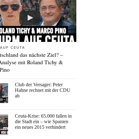
AUF CEUTA
tschland das nächste Ziel? –
Analyse mit Roland Tichy &
Pino
Club der Versager: Peter
Hahne rechnet mit der CDU
ab
Ceuta-Krise: 65.000 fallen in
die Stadt ein – wie Spanien
ein neues 2015 verhindert