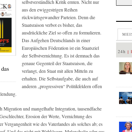
selbstverständlich Kritik ernten. Nicht nur
aus den ewiggestrigen Reihen
rückwärtsgewandter Parteien. Denn die
Staatsraison verbot es bisher, das
ausdrückliche Ziel so offen zu formulieren.
MEI
Das Aufgehen Deutschlands in einer
Europäischen Föderation ist ein Staatsziel
24h
der Selbstvernichtung. Es ist demnach das
genaue Gegenteil der Staatsraison, die
 das
verlangt, den Staat mit allen Mitteln zu
erhalten. Die Selbstaufgabe, die auch auf
anderen „progressiven“ Politikfeldern offen
llendung.
ch Migration und mangelhafte Integration, tausendfache
eschlechter, Erosion der Werte, Vernichtung des
r Vergangenheit wie des Vaterlandes als solches ab; es
t auf. Und das nicht mit Wehklagen, Melancholie oder aus