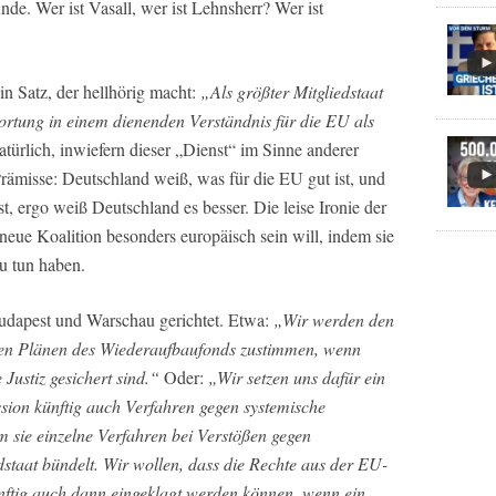
. Wer ist Vasall, wer ist Lehnsherr? Wer ist
in Satz, der hellhörig macht:
„Als größter Mitgliedstaat
rtung in einem dienenden Verständnis für die EU als
atürlich, inwiefern dieser „Dienst“ im Sinne anderer
 Prämisse: Deutschland weiß, was für die EU gut ist, und
t, ergo weiß Deutschland es besser. Die leise Ironie der
 neue Koalition besonders europäisch sein will, indem sie
u tun haben.
Budapest und Warschau gerichtet. Etwa:
„Wir werden den
en Plänen des Wiederaufbaufonds zustimmen, wenn
Justiz gesichert sind.“
Oder:
„Wir setzen uns dafür ein
sion künftig auch Verfahren gegen systemische
m sie einzelne Verfahren bei Verstößen gegen
edstaat bündelt. Wir wollen, dass die Rechte aus der EU-
tig auch dann eingeklagt werden können, wenn ein