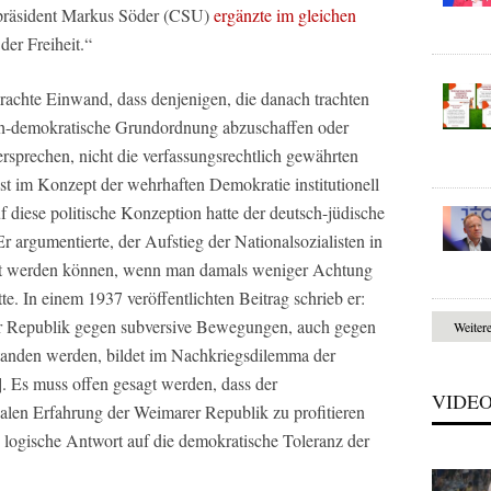
erpräsident Markus Söder (CSU)
ergänzte im gleichen
der Freiheit.“
achte Einwand, dass denjenigen, die danach trachten
lich-demokratische Grundordnung abzuschaffen oder
ersprechen, nicht die verfassungsrechtlich gewährten
st im Konzept der wehrhaften Demokratie institutionell
f diese politische Konzeption hatte der deutsch-jüdische
r argumentierte, der Aufstieg der Nationalsozialisten in
ert werden können, wenn man damals weniger Achtung
e. In einem 1937 veröffentlichten Beitrag schrieb er:
r Republik gegen subversive Bewegungen, auch gegen
Weiter
rstanden werden, bildet im Nachkriegsdilemma der
 Es muss offen gesagt werden, dass der
VIDE
halen Erfahrung der Weimarer Republik zu profitieren
 logische Antwort auf die demokratische Toleranz der