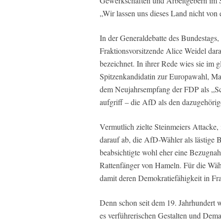
Gewerkschaften und Arbeitgebern im Sc
„Wir lassen uns dieses Land nicht von
In der Generaldebatte des Bundestags, d
Fraktionsvorsitzende Alice Weidel dar
bezeichnet. In ihrer Rede wies sie im 
Spitzenkandidatin zur Europawahl, M
dem Neujahrsempfang der FDP als „Sch
aufgriff – die AfD als den dazugehöri
Vermutlich zielte Steinmeiers Attacke,
darauf ab, die AfD-Wähler als lästige 
beabsichtigte wohl eher eine Bezugn
Rattenfänger von Hameln. Für die Wähl
damit deren Demokratiefähigkeit in Frag
Denn schon seit dem 19. Jahrhundert w
es verführerischen Gestalten und Dema