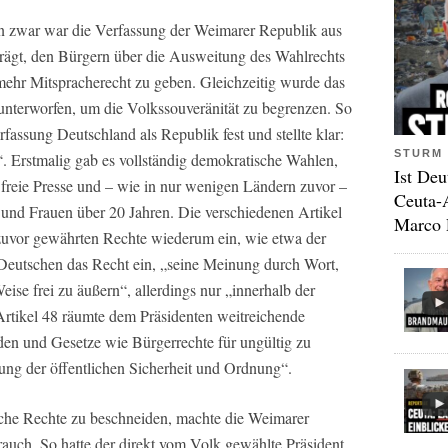
enn zwar war die Verfassung der Weimarer Republik aus
ägt, den Bürgern über die Ausweitung des Wahlrechts
 mehr Mitspracherecht zu geben. Gleichzeitig wurde das
unterworfen, um die Volkssouveränität zu begrenzen. So
rfassung Deutschland als Republik fest und stellte klar:
STURM 
. Erstmalig gab es vollständig demokratische Wahlen,
Ist Deu
 freie Presse und – wie in nur wenigen Ländern zuvor –
Ceuta-
 und Frauen über 20 Jahren. Die verschiedenen Artikel
Marco 
 zuvor gewährten Rechte wiederum ein, wie etwa der
Deutschen das Recht ein, „seine Meinung durch Wort,
Weise frei zu äußern“, allerdings nur „innerhalb der
rtikel 48 räumte dem Präsidenten weitreichende
iden und Gesetze wie Bürgerrechte für ungültig zu
lung der öffentlichen Sicherheit und Ordnung“.
che Rechte zu beschneiden, machte die Weimarer
auch. So hatte der direkt vom Volk gewählte Präsident