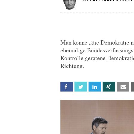
VON
ALEXANDER HORN
Man könne „die Demokratie ni
ehemalige Bundesverfassungsr
Kontrolle geratene Demokratie
Richtung.
Facebook
Twitter
Linkedin
Xing
Em