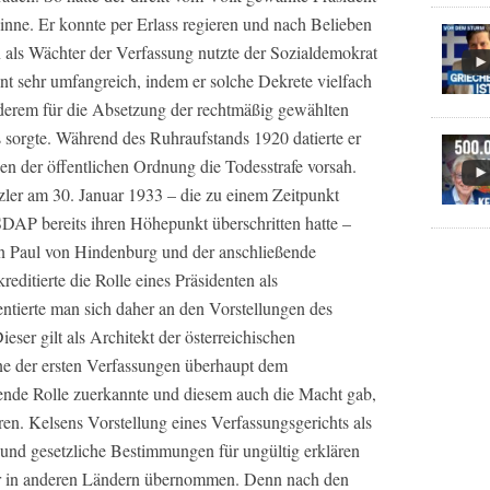
inne. Er konnte per Erlass regieren und nach Belieben
 als Wächter der Verfassung nutzte der Sozialdemokrat
ent sehr umfangreich, indem er solche Dekrete vielfach
derem für die Absetzung der rechtmäßig gewählten
sorgte. Während des Ruhraufstands 1920 datierte er
gen der öffentlichen Ordnung die Todesstrafe vorsah.
ler am 30. Januar 1933 – die zu einem Zeitpunkt
NSDAP bereits ihren Höhepunkt überschritten hatte –
n Paul von Hindenburg und der anschließende
editierte die Rolle eines Präsidenten als
ntierte man sich daher an den Vorstellungen des
ser gilt als Architekt der österreichischen
ne der ersten Verfassungen überhaupt dem
ende Rolle zuerkannte und diesem auch die Macht gab,
ren. Kelsens Vorstellung eines Verfassungsgerichts als
und gesetzliche Bestimmungen für ungültig erklären
er in anderen Ländern übernommen. Denn nach den