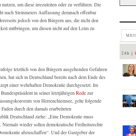
utzen, um diese irrezuleiten oder zu verführen. Die
ht nach Steinmeiers Auffassung demnach offenbar
dererseits jedoch von den Bürgern aus, die nicht den
higkeit mitbringen, um diesen nicht auf den Leim zu
MEI
24h
ufolge letztlich von den Bürgern ausgehenden Gefahren
en, hat sich in Deutschland bereits nach dem Ende des
nzept einer wehrhaften Demokratie durchgesetzt. Im
undespräsident in seiner letztjährigen
Rede
zur
fassungskonvents von Herrenchiemsee, gelte folgende
er Faden durch den damals erarbeiteten
ublik Deutschland ziehe: „Eine Demokratie muss
. Niemals wieder sollen demokratische Freiheitsrechte
Demokratie abzuschaffen“. Und der Gastgeber der