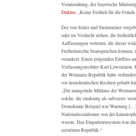
Veranstaltung, der bayerische Minist
Duktus
: „Keine Freiheit für die Feinde 
Der von Söder und Steinmeiner vorgebr
oder im Verdacht stehen, die freiheit
Auffassungen vertreten, die dieser wid
Freiheitsrechte beanspruchen können, i
verankert. Einen prägenden Einfluss au
Verfassungsrechtler Karl Löwenstein. E
der Weimarer Republik hätte verhind
vor demokratischen Rechten gehabt hätt
„Die mangelnde Militanz der Weimare
solche, die eindeutig als subversiv ve
Demokratie Beispiel wie Warnung […].
Nationalsozialismus von der katastrop
wusste. Das Einparteiensystem war die
zerstörten Republik.“