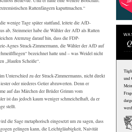
hloss Bellevue. Und er hatte eine weitere Botschaft:
 extremistischen Rattenfängern kaputtmachen.“
ie wenige Tage später stattfand, leitete die AfD-
aus ab, Steinmeier habe die Wähler der AfD als Ratten
WA
gleichen Atemzug darauf hin, dass die FDP-
Q
arie-Agnes Strack-Zimmermann, die Wähler der AfD auf
meißfliegen“ bezeichnet hatte und – was Weidel nicht
gen „Haufen Scheiße“.
Tägl
 im Unterschied zu der Strack-Zimmermanns, nicht direkt
und 
Biester oder niederes Getier abzuwerten. Denn er
Mein
ahme auf das Märchen der Brüder Grimm vom
Frage
er ist das jedoch kaum weniger schmeichelhaft, da er
darg
e stellt.
werd
ird die Sage metaphorisch eingesetzt um zu sagen, dass
gogen gelingen kann, die Leichtgläubigkeit, Naivität