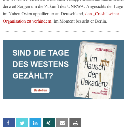
derweil Sorgen um die Zukunft des UNRWA. Angesichts der Lage
im Nahen Osten appelliert er an Deutschland,
den „Crash“ seiner
Organisation zu verhindern.
Im Moment besucht er Berlin.
Facebook
Twitter
Linkedin
Xing
Email
Print