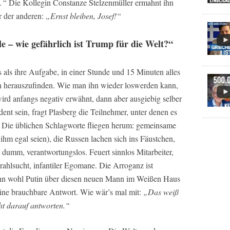
s.“
Die Kollegin Constanze Stelzenmüller ermahnt ihn
r der anderen:
„Ernst bleiben, Josef!“
e – wie gefährlich ist Trump für die Welt?“
 als ihre Aufgabe, in einer Stunde und 15 Minuten alles
 herauszufinden. Wie man ihn wieder loswerden kann,
ird anfangs negativ erwähnt, dann aber ausgiebig selber
ent sein, fragt Plasberg die Teilnehmer, unter denen es
 Die üblichen Schlagworte fliegen herum: gemeinsame
ihm egal seien), die Russen lachen sich ins Fäustchen,
, dumm, verantwortungslos. Feuert sinnlos Mitarbeiter,
hlsucht, infantiler Egomane. Die Arroganz ist
enn wohl Putin über diesen neuen Mann im Weißen Haus
ine brauchbare Antwort. Wie wär’s mal mit:
„Das weiß
ht darauf antworten.“