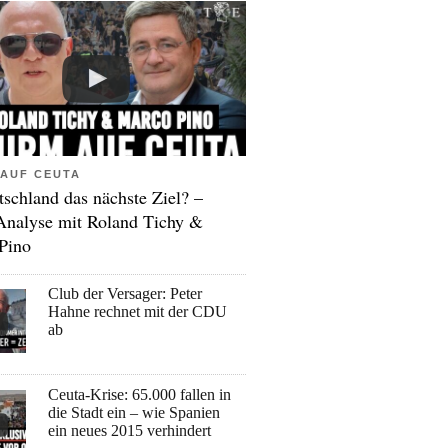
AUF CEUTA
tschland das nächste Ziel? –
Analyse mit Roland Tichy &
Pino
Club der Versager: Peter
Hahne rechnet mit der CDU
ab
Ceuta-Krise: 65.000 fallen in
die Stadt ein – wie Spanien
ein neues 2015 verhindert