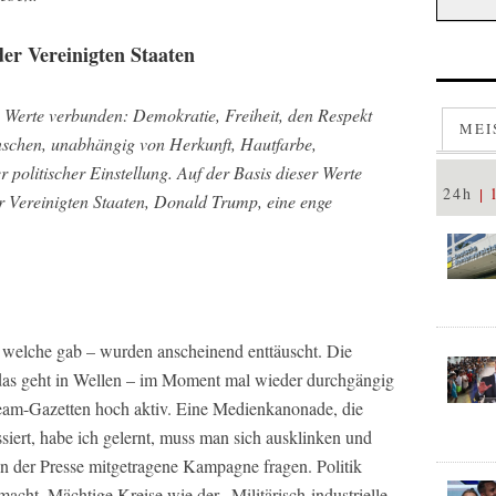
er Vereinigten Staaten
 Werte verbunden: Demokratie, Freiheit, den Respekt
MEI
schen, unabhängig von Herkunft, Hautfarbe,
 politischer Einstellung. Auf der Basis dieser Werte
24h
er Vereinigten Staaten, Donald Trump, eine enge
welche gab – wurden anscheinend enttäuscht. Die
das geht in Wellen – im Moment mal wieder durchgängig
ream-Gazetten hoch aktiv. Eine Medienkanonade, die
siert, habe ich gelernt, muss man sich ausklinken und
on der Presse mitgetragene Kampagne fragen. Politik
acht. Mächtige Kreise wie der „Militärisch-industrielle