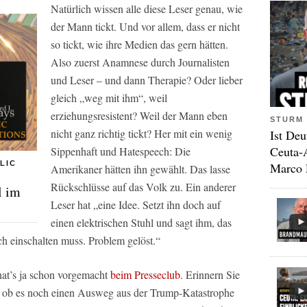
Natürlich wissen alle diese Leser genau, wie
der Mann tickt. Und vor allem, dass er nicht
so tickt, wie ihre Medien das gern hätten.
Also zuerst Anamnese durch Journalisten
und Leser – und dann Therapie? Oder lieber
gleich „weg mit ihm“, weil
erziehungsresistent? Weil der Mann eben
STURM 
nicht ganz richtig tickt? Her mit ein wenig
Ist Deu
Ceuta-
Sippenhaft und Hatespeech: Die
LIC
Marco 
Amerikaner hätten ihn gewählt. Das lasse
Rückschlüsse auf das Volk zu. Ein anderer
l im
Leser hat
„eine Idee. Setzt ihn doch auf
einen elektrischen Stuhl und sagt ihm, das
ch einschalten muss. Problem gelöst.“
 hat’s ja schon vorgemacht
beim Presseclub.
Erinnern Sie
n, ob es noch einen Ausweg aus der Trump-Katastrophe