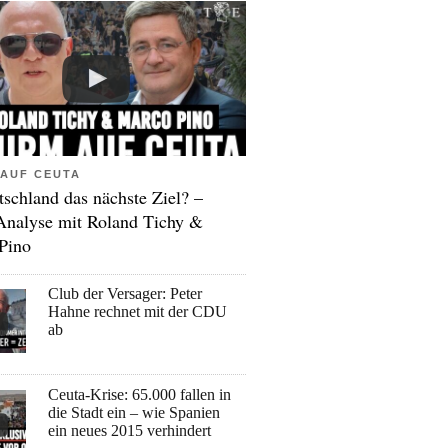
AUF CEUTA
tschland das nächste Ziel? –
Analyse mit Roland Tichy &
Pino
Club der Versager: Peter
Hahne rechnet mit der CDU
ab
Ceuta-Krise: 65.000 fallen in
die Stadt ein – wie Spanien
ein neues 2015 verhindert