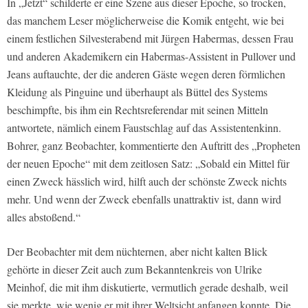
In „Jetzt“ schilderte er eine Szene aus dieser Epoche, so trocken,
das manchem Leser möglicherweise die Komik entgeht, wie bei
einem festlichen Silvesterabend mit Jürgen Habermas, dessen Frau
und anderen Akademikern ein Habermas-Assistent in Pullover und
Jeans auftauchte, der die anderen Gäste wegen deren förmlichen
Kleidung als Pinguine und überhaupt als Büttel des Systems
beschimpfte, bis ihm ein Rechtsreferendar mit seinen Mitteln
antwortete, nämlich einem Faustschlag auf das Assistentenkinn.
Bohrer, ganz Beobachter, kommentierte den Auftritt des „Propheten
der neuen Epoche“ mit dem zeitlosen Satz: „Sobald ein Mittel für
einen Zweck hässlich wird, hilft auch der schönste Zweck nichts
mehr. Und wenn der Zweck ebenfalls unattraktiv ist, dann wird
alles abstoßend.“
Der Beobachter mit dem nüchternen, aber nicht kalten Blick
gehörte in dieser Zeit auch zum Bekanntenkreis von Ulrike
Meinhof, die mit ihm diskutierte, vermutlich gerade deshalb, weil
sie merkte, wie wenig er mit ihrer Weltsicht anfangen konnte. Die