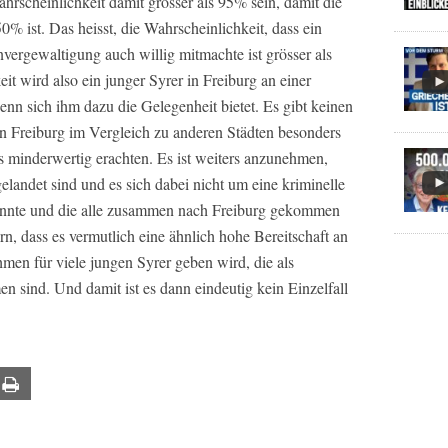
rscheinlichkeit damit grösser als 95% sein, damit die
0% ist. Das heisst, die Wahrscheinlichkeit, dass ein
vergewaltigung auch willig mitmachte ist grösser als
it wird also ein junger Syrer in Freiburg an einer
n sich ihm dazu die Gelegenheit bietet. Es gibt keinen
n Freiburg im Vergleich zu anderen Städten besonders
s minderwertig erachten. Es ist weiters anzunehmen,
 gelandet sind und es sich dabei nicht um eine kriminelle
kannte und die alle zusammen nach Freiburg gekommen
n, dass es vermutlich eine ähnlich hohe Bereitschaft an
men für viele jungen Syrer geben wird, die als
 sind. Und damit ist es dann eindeutig kein Einzelfall
ail
Print