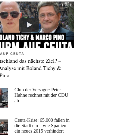
AUF CEUTA
tschland das nächste Ziel? –
Analyse mit Roland Tichy &
Pino
Club der Versager: Peter
Hahne rechnet mit der CDU
ab
Ceuta-Krise: 65.000 fallen in
die Stadt ein – wie Spanien
ein neues 2015 verhindert