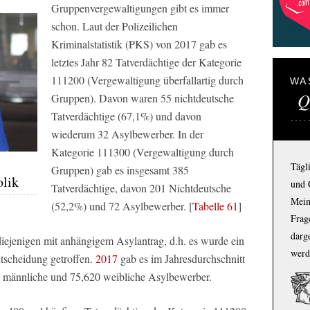
Gruppenvergewaltigungen gibt es immer
schon. Laut der Polizeilichen
Kriminalstatistik (PKS) von 2017 gab es
letztes Jahr 82 Tatverdächtige der Kategorie
111200 (Vergewaltigung überfallartig durch
WA
Q
Gruppen). Davon waren 55 nichtdeutsche
Tatverdächtige (67,1%) und davon
wiederum 32 Asylbewerber. In der
Kategorie 111300 (Vergewaltigung durch
Tägl
Gruppen) gab es insgesamt 385
olik
und 
Tatverdächtige, davon 201 Nichtdeutsche
Mein
(52,2%) und 72 Asylbewerber. [
Tabelle 61
]
Frage
darg
iejenigen mit anhängigem Asylantrag, d.h. es wurde ein
werd
ntscheidung getroffen.
2017
gab es im Jahresdurchschnitt
 männliche und 75,620 weibliche Asylbewerber.