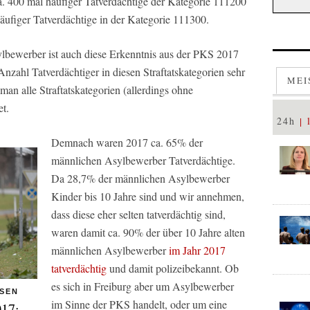
. 400 mal häufiger Tatverdächtige der Kategorie 111200
äufiger Tatverdächtige in der Kategorie 111300.
sylbewerber ist auch diese Erkenntnis aus der PKS 2017
Anzahl Tatverdächtiger in diesen Straftatskategorien sehr
MEI
an alle Straftatskategorien (allerdings ohne
et.
24h
Demnach waren 2017 ca. 65% der
männlichen Asylbewerber Tatverdächtige.
Da 28,7% der männlichen Asylbewerber
Kinder bis 10 Jahre sind und wir annehmen,
dass diese eher selten tatverdächtig sind,
waren damit ca. 90% der über 10 Jahre alten
männlichen Asylbewerber
im Jahr 2017
tatverdächtig
und damit polizeibekannt. Ob
es sich in Freiburg aber um Asylbewerber
ESEN
im Sinne der PKS handelt, oder um eine
017: