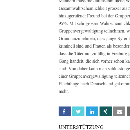
Männern muss die durchschnittliche Wah
Gesamtwahrscheinlichkeit grösser als 5
hinzugerufener Freund bei der Gruppen
95%. Mit sehr grosser Wahrscheinlichke
Gruppenvergewaltigung teilnehmen, wen
Grund anzunehmen, dass junge Syrer i
kriminell sind und Frauen als besonder
dass die Täter nur zufällig in Freiburg
Gang handelt, die sich vorher schon 
sind. Von daher kann man schlussfolger
einer Gruppenvergewaltigung teilzuneh
Flüchtlinge nach Deutschland gekommen
mehr.
Facebook
Twitter
Linkedin
Xing
Em
UNTERSTÜTZUNG