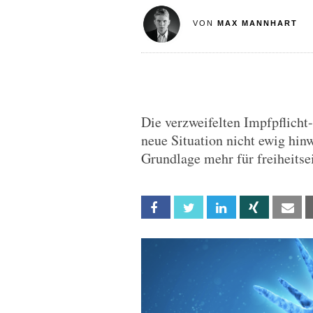
VON
MAX MANNHART
Die verzweifelten Impfpflich
neue Situation nicht ewig hin
Grundlage mehr für freiheit
Facebook
Twitter
Linkedin
Xing
Em