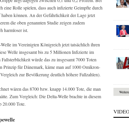
n Grippe liegt dagegen zwischen 0,1 und 0,2 Prozent. Bei
 eine Rolle spielen, dass auch infizierte Geimpfte durch
 haben können. An der Gefährlichkeit der Lage jetzt
nderem die oben genannten Studie zeigen zudem
h harmloser ist.
elle im Vereinigten Königreich jetzt tatsächlich ihren
se Welle insgesamt bis zu 5 Millionen Infizierte im
Fallsterblichkeit würde das zu insgesamt 7000 Toten
en Prinzip für Dänemark, käme man auf 1000 Omikron-
Vergleich zur Bevölkerung deutlich höhere Fallzahlen).
chnet wären das 8700 bzw. knapp 14.000 Tote, die man
Weiter
ätte. Zum Vergleich: Die Delta-Welle brachte in diesem
p 20.000 Tote.
VIDE
pewelle