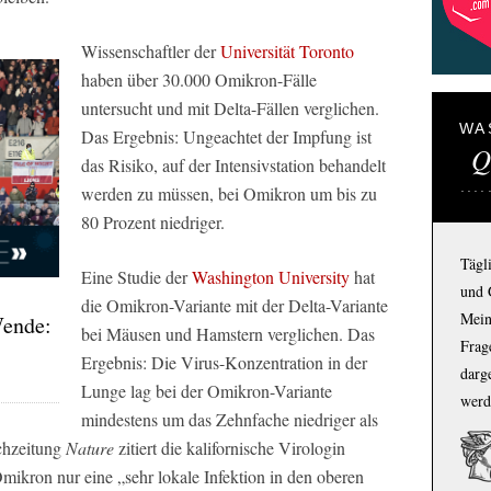
Wissenschaftler der
Universität Toronto
haben über 30.000 Omikron-Fälle
untersucht und mit Delta-Fällen verglichen.
WA
Das Ergebnis: Ungeachtet der Impfung ist
Q
das Risiko, auf der Intensivstation behandelt
werden zu müssen, bei Omikron um bis zu
80 Prozent niedriger.
Tägl
Eine Studie der
Washington University
hat
und 
die Omikron-Variante mit der Delta-Variante
Mein
Wende:
bei Mäusen und Hamstern verglichen. Das
Frage
Ergebnis: Die Virus-Konzentration in der
darg
Lunge lag bei der Omikron-Variante
werd
mindestens um das Zehnfache niedriger als
chzeitung
Nature
zitiert die kalifornische Virologin
mikron nur eine „sehr lokale Infektion in den oberen