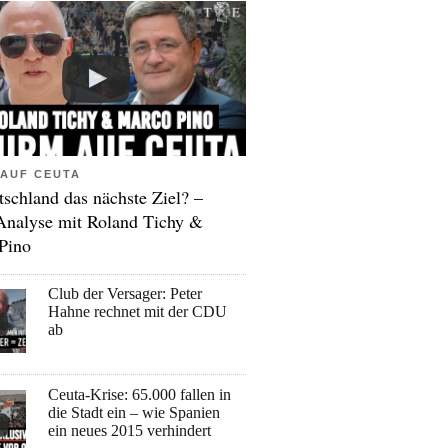
AUF CEUTA
tschland das nächste Ziel? –
Analyse mit Roland Tichy &
Pino
Club der Versager: Peter
Hahne rechnet mit der CDU
ab
Ceuta-Krise: 65.000 fallen in
die Stadt ein – wie Spanien
ein neues 2015 verhindert