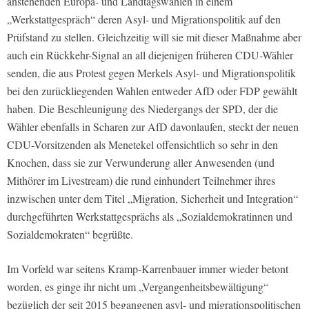
anstehenden Europa- und Landtagswahlen in einem
„Werkstattgespräch“ deren Asyl- und Migrationspolitik auf den
Prüfstand zu stellen. Gleichzeitig will sie mit dieser Maßnahme aber
auch ein Rückkehr-Signal an all diejenigen früheren CDU-Wähler
senden, die aus Protest gegen Merkels Asyl- und Migrationspolitik
bei den zurückliegenden Wahlen entweder AfD oder FDP gewählt
haben. Die Beschleunigung des Niedergangs der SPD, der die
Wähler ebenfalls in Scharen zur AfD davonlaufen, steckt der neuen
CDU-Vorsitzenden als Menetekel offensichtlich so sehr in den
Knochen, dass sie zur Verwunderung aller Anwesenden (und
Mithörer im Livestream) die rund einhundert Teilnehmer ihres
inzwischen unter dem Titel „Migration, Sicherheit und Integration“
durchgeführten Werkstattgesprächs als „Sozialdemokratinnen und
Sozialdemokraten“ begrüßte.
Im Vorfeld war seitens Kramp-Karrenbauer immer wieder betont
worden, es ginge ihr nicht um „Vergangenheitsbewältigung“
bezüglich der seit 2015 begangenen asyl- und migrationspolitischen