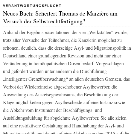
VERANTWORTUNGSFLUCHT
Neues Buch: Scheitert Thomas de Maizière am
Versuch der Selbstrechtfertigung?
Anhand der Ergebnispräsentationen der vier „Werkstätten“ wurde,
trotz aller Versuche der Teilnehmer, die Kanzlerin möglichst zu
schonen, deutlich, dass die derzeitige Asyl- und Migrationspolitik in
Deutschland einer grundlegenden Revision und nicht nur einer
Veränderung in homöopathischen Dosen bedarf. Vorgeschlagen
und gefordert wurden unter anderem die Durchführung
„intelligenter Grenzüberwachung“ an allen deutschen Grenzen, das
Verbot der Wiedereinreise abgeschobener Asylbewerber, die
Ausweitung des Ausreisegewahrsams, die Beschränkung der
Klagemöglichkeiten gegen Asylbescheide auf eine Instanz sowie
die Abkehr vom Instrument der Beschäftigungs- und
Ausbildungsduldung für abgelehnte Asylbewerber. Sie alle zielen
auf eine restriktivere Gestaltung und Handhabung der Asyl- und
Migrationspolitik und damit auf eine Abkehr von dem 2015 auf die