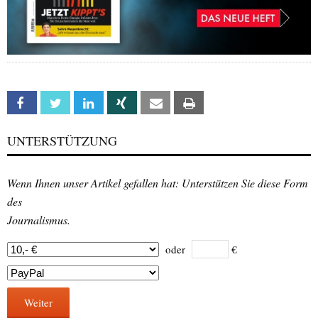
Facebook
Twitter
Linkedin
Xing
Email
Print
UNTERSTÜTZUNG
Wenn Ihnen unser Artikel gefallen hat: Unterstützen Sie diese Form
des
Journalismus.
oder
€
Weiter