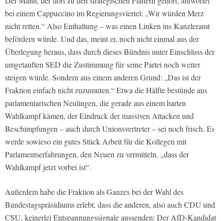
Der Mann, der dort zu den strategischen Planern gehört, antwortet
bei einem Cappuccino im Regierungsviertel: „Wir würden Merz
nicht retten.“ Also Enthaltung – was einen Linken ins Kanzleramt
befördern würde. Und das, meint er, noch nicht einmal aus der
Überlegung heraus, dass durch dieses Bündnis unter Einschluss der
umgetauften SED die Zustimmung für seine Partei noch weiter
steigen würde. Sondern aus einem anderen Grund: „Das ist der
Fraktion einfach nicht zuzumuten.“ Etwa die Hälfte bestünde aus
parlamentarischen Neulingen, die gerade aus einem harten
Wahlkampf kämen, der Eindruck der massiven Attacken und
Beschimpfungen – auch durch Unionsvertreter – sei noch frisch. Es
werde sowieso ein gutes Stück Arbeit für die Kollegen mit
Parlamentserfahrungen, den Neuen zu vermitteln, „dass der
Wahlkampf jetzt vorbei ist“.
Außerdem habe die Fraktion als Ganzes bei der Wahl des
Bundestagspräsidiums erlebt, dass die anderen, also auch CDU und
CSU, keinerlei Entspannungssignale aussenden: Der AfD-Kandidat