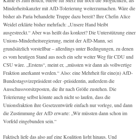
Käme es zum Bruch, bliebe für Merz nur noch die Möglichkeit, als
Minderheitskanzler mit AfD-Tolerierung weiterzumachen. Wäre die
bisher als Paria behandelte Truppe dazu bereit? Ihre Chefin Alice
Weidel erklärte bisher mehrfach: „Unsere Hand bleibt
ausgestreckt.“ Aber was heißt das konkret? Die Unterstützung einer
Unions-Minderheitsregierung, meint der AfD-Mann, sei
grundsätzlich vorstellbar – allerdings unter Bedingungen, zu denen
es vom heutigen Stand aus noch ein sehr weiter Weg für CDU und
CSU wäre. „Erstens“, meint er, „müssten wir dann als vollwertige
Fraktion anerkannt werden.“ Also: eine Mehrheit für eine(n) AfD-
Bundestagsvizepräsident oder -präsidentin, außerdem die
Ausschussvorsitzposten, die ihr nach Größe zustehen. Die
Tolerierung selbst könnte auch nicht so laufen, dass die
Unionsfraktion ihre Gesetzentwürfe einfach nur vorlege, und dann
die Zustimmung der AfD erwarte: „Wir müssten dann schon im
Vorfeld eingebunden sein.“
Faktisch liefe das also auf eine Koalition light hinaus. Und