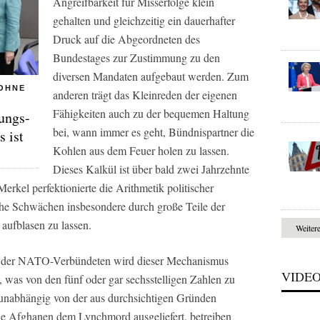
Angreifbarkeit für Misserfolge klein
gehalten und gleichzeitig ein dauerhafter
Druck auf die Abgeordneten des
Bundestages zur Zustimmung zu den
diversen Mandaten aufgebaut werden. Zum
 OHNE
anderen trägt das Kleinreden der eigenen
Fähigkeiten auch zu der bequemen Haltung
ungs-
bei, wann immer es geht, Bündnispartner die
s ist
Kohlen aus dem Feuer holen zu lassen.
Dieses Kalkül ist über bald zwei Jahrzehnte
rkel perfektionierte die Arithmetik politischer
sche Schwächen insbesondere durch große Teile der
aufblasen zu lassen.
Weiter
n der NATO-Verbündeten wird dieser Mechanismus
VIDE
was von den fünf oder gar sechsstelligen Zahlen zu
 unabhängig von der aus durchsichtigen Gründen
de Afghanen dem Lynchmord ausgeliefert, betreiben