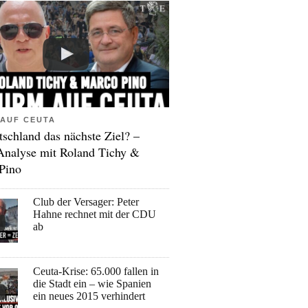
AUF CEUTA
tschland das nächste Ziel? –
Analyse mit Roland Tichy &
Pino
Club der Versager: Peter
Hahne rechnet mit der CDU
ab
Ceuta-Krise: 65.000 fallen in
die Stadt ein – wie Spanien
ein neues 2015 verhindert