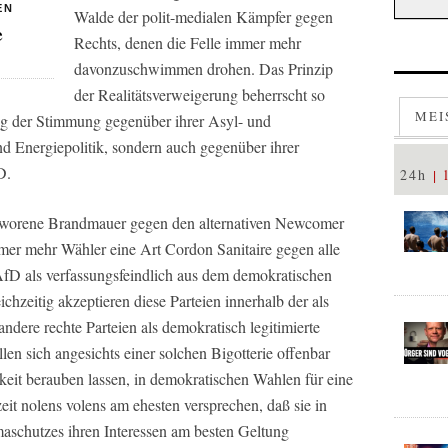
EN
Walde der polit-medialen Kämpfer gegen
e
Rechts, denen die Felle immer mehr
davonzuschwimmen drohen. Das Prinzip
der Realitätsverweigerung beherrscht so
MEI
ng der Stimmung gegenüber ihrer Asyl- und
nd Energiepolitik, sondern auch gegenüber ihrer
D.
24h
chworene Brandmauer gegen den alternativen Newcomer
mer mehr Wähler eine Art Cordon Sanitaire gegen alle
 AfD als verfassungsfeindlich aus dem demokratischen
hzeitig akzeptieren diese Parteien innerhalb der als
ere rechte Parteien als demokratisch legitimierte
en sich angesichts einer solchen Bigotterie offenbar
keit berauben lassen, in demokratischen Wahlen für eine
zeit nolens volens am ehesten versprechen, daß sie in
schutzes ihren Interessen am besten Geltung