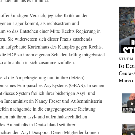
aden an, als es ihr nützt.
ffenkundigen Versuch, jegliche Kritik an der
igenen Lager kommt, als rechtsextrem und
, um so das Entstehen einer Mitte-Rechts-Regierung in
ern. Sie widersetzen sich dieser Praxis zusehends
am aufgebaute Kartenhaus des Kampfes gegen Rechts,
die FDP zu ihrem eigenen Schaden kräftig mitgebastelt
STURM 
so allmählich in sich zusammenzufallen.
Ist Deu
Ceuta-
tzt die Ampelregierung nun in ihre (letzten)
Marco 
meinsames Europäisches Asylsystems (GEAS). In seinen
t dieses System freilich ihrer bisherigen Asyl- und
von Innenministerin Nancy Faeser und Außenministerin
feln nachgerade in die entgegengesetzte Richtung
ten mit ihren asyl- und aufenthaltsrechtlichen
s Aufenthalts in Deutschland seit ihrer
achsenden Asyl-Diaspora. Deren Mitglieder können