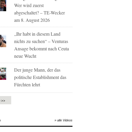
Wer wird zuerst
abgeschaltet? – TE-Wecker
am 8. August 2026
„Ihr habt in diesem Land
nichts zu suchen“ – Venturas
Ansage bekommt nach Ceuta
neue Wucht
Der junge Mann, der das
politische Establishment das
Fürchten lehrt
e >>
O
» alle Videos