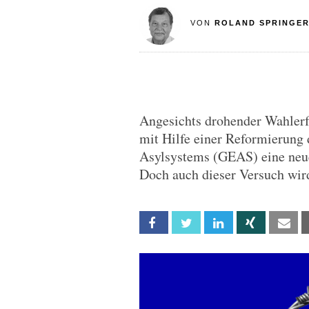
VON
ROLAND SPRINGE
Angesichts drohender Wahlerf
mit Hilfe einer Reformierun
Asylsystems (GEAS) eine neue
Doch auch dieser Versuch wird
Facebook
Twitter
Linkedin
Xing
Em