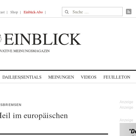
Suche nach:
ast
Shop
Einblick-Abo
DAILI|ES|SENTIALS
MEINUNGEN
VIDEOS
FEUILLETON
USBREMSEN
Heil im europäischen
Anzeige