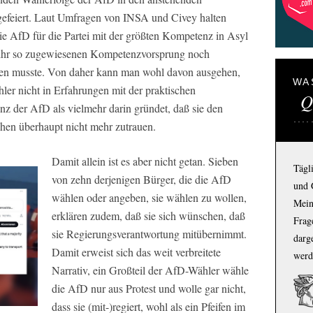
efeiert. Laut Umfragen von INSA und Civey halten
e AfD für die Partei mit der größten Kompetenz in Asyl
 ihr so zugewiesenen Kompetenzvorsprung noch
llen musste. Von daher kann man wohl davon ausgehen,
WA
ler nicht in Erfahrungen mit der praktischen
Q
z der AfD als vielmehr darin gründet, daß sie den
schen überhaupt nicht mehr zutrauen.
Damit allein ist es aber nicht getan. Sieben
Tägl
von zehn derjenigen Bürger, die die AfD
und 
wählen oder angeben, sie wählen zu wollen,
Mein
erklären zudem, daß sie sich wünschen, daß
Frage
sie Regierungsverantwortung mitübernimmt.
darg
Damit erweist sich das weit verbreitete
werd
Narrativ, ein Großteil der AfD-Wähler wähle
die AfD nur aus Protest und wolle gar nicht,
dass sie (mit-)regiert, wohl als ein Pfeifen im