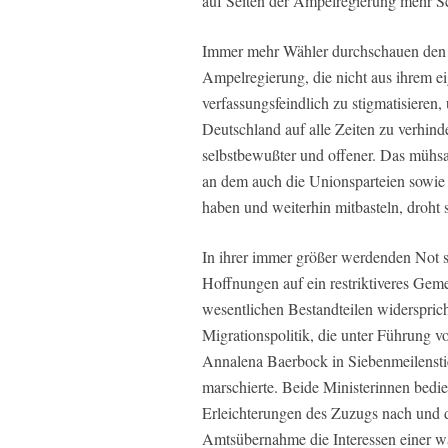
auf Seiten der Ampelregierung mehr Sch
Immer mehr Wähler durchschauen den o
Ampelregierung, die nicht aus ihrem e
verfassungsfeindlich zu stigmatisieren
Deutschland auf alle Zeiten zu verhind
selbstbewußter und offener. Das mühs
an dem auch die Unionsparteien sowie 
haben und weiterhin mitbasteln, droht 
In ihrer immer größer werdenden Not se
Hoffnungen auf ein restriktiveres Ge
wesentlichen Bestandteilen widersprich
Migrationspolitik, die unter Führung 
Annalena Baerbock in Siebenmeilenstie
marschierte. Beide Ministerinnen bedien
Erleichterungen des Zuzugs nach und de
Amtsübernahme die Interessen einer w