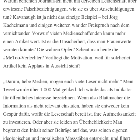
Warum berichten Journalisten nicht mit derselben Leidenschaft über
erwiesene Falschbezichtigungen, wie sie es über Anschuldigungen
tun? Kavanaugh ist ja nicht das einzige Beispiel – bei Jörg
Kachelmann und einigen weiteren war der Freispruch nach dem
vernichtenden Vorwurf vielen Medienschaffenden kaum mehr
einen Artikel wert. Ist es die Unsicherheit, dass man Frauenwerte
verraten könnte? Die wahren Opfer? Scheut man heute die
#MeToo-Verfechter? Verfliegt die Motivation, weil für solcherlei
Artikel kein Applaus in Aussicht steht?
„Darum, liebe Medien, mögen euch viele Leser nicht mehr.“ Mein
Tweet wurde über 1.000 Mal geliked. Ich würde das als Indikator
für öffentliches Interesse bezeichnen. Wenn also Blattmacher die
Information als nicht relevant einstufen, haben sie entweder kein
Gespür dafür, wofür die Leserschaft bereit ist, ihre Aufmerksamkeit
zu investieren. Oder aber sie leiden an Überheblichkeit: Man
begrenzt den Inhalt seiner Beiträge auf das, was seinen eigenen
ideologischen und moralischen Massstäben entspricht, und filtert