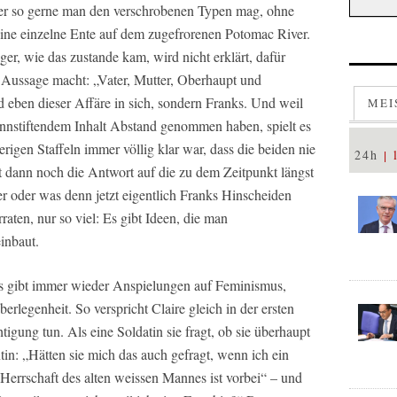
er so gerne man den verschrobenen Typen mag, ohne
 eine einzelne Ente auf dem zugefrorenen Potomac River.
ger, wie das zustande kam, wird nicht erklärt, dafür
er Aussage macht: „Vater, Mutter, Oberhaupt und
nd eben dieser Affäre in sich, sondern Franks. Und weil
MEI
nnstiftendem Inhalt Abstand genommen haben, spielt es
erigen Staffeln immer völlig klar war, dass die beiden nie
24h
t dann noch die Antwort auf die zu dem Zeitpunkt längst
r oder was denn jetzt eigentlich Franks Hinscheiden
rraten, nur so viel: Es gibt Ideen, die man
einbaut.
. Es gibt immer wieder Anspielungen auf Feminismus,
legenheit. So verspricht Claire gleich in der ersten
igung tun. Als eine Soldatin sie fragt, ob sie überhaupt
tin: „Hätten sie mich das auch gefragt, wenn ich ein
Herrschaft des alten weissen Mannes ist vorbei“ – und