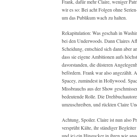
Frank, dafür mehr Claire, weniger Pat
wir es so: Bei acht Folgen ohne Seri
um das Publikum wach zu halten.
Rekapitulation: Was geschah in Washi
bei den Underwoods. Dann Claires Affär
Scheidung, entschied sich dann aber a
dass sie eigene Ambitionen aufs höchs
davorstanden, die düsteren Angelegenh
befördern. Frank war also angezählt. 
Spacey, zumindest in Hollywood. Spa
Missbrauchs aus der Show geschmisse
bedeutende Rolle. Die Drehbuchautore
umzuschreiben, und rückten Claire Un
Achtung, Spoiler. Claire ist nun also Pr
versprüht Kälte, ihr ständiger Begleiter
und je) ein Hingucker in ihren wie ang