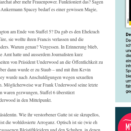
riarchat aber mehr Frauenpower. Funktioniert das? Sagen
en-Ankermann Spacey bedarf es einer gewissen Magie,
ngton am Ende von Staffel 5? Da gab es den Ehekrach
e, sie wollte ihren Francis verlassen und die
nders. Warum genau? Vergessen. In Erinnerung blieb,
te Amt hatte und ausserdem Journalisten kurz
eiten von Präsident Underwood an die Öffentlichkeit zu
Aber dann wurde er zu Staub – und mit ihm Kevin
cey wurde nach Anschuldigungen wegen sexuellen
n. Möglicherweise war Frank Underwood seine letzte
n waren gezwungen, Staffel 6 überstürzt
derwood in den Mittelpunkt.
äsidentin. Wie ihr verstorbener Gatte ist sie skrupellos,
 ist die wohldosierte Arroganz. Optisch ist sie (wie eh
egossenen Bleistiftkleidern und den Schuhen, in denen