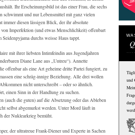
ushält. Ihr Erscheinungsbild ist das einer Frau, die sechs
 schwimmt und nur Lebensmittel mit ganz vielen
t immer diesen lässigen Blick, der ihr absolute
ug von Imperfektion (und etwas Menschlichkeit) offenbart
WA
m Seidenpyjama durchs weisse Haus tappt.
Q
re mit ihrer liebsten Intimfeindin aus Jugendjahren
underbaren Diane Lane aus „Untreu“). Annette
e offenbar als eine Art geheime dritte Partei fungiert, zu
Tägl
massen eine schräg-innige Beziehung. Alle drei wollen
und 
n Abkommen nicht unterschreibt – oder so ähnlich.
Mein
rt, einen Sinn in der Handlung zu suchen.
Frage
ren (auch die guten) auf die Absetzung oder das Ableben
darg
icht selbst abgemurkst werden. Unter Mord läuft in
werd
och der Nuklearkrieg bemüht.
per, der ultratreue Frank-Diener und Experte in Sachen