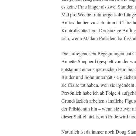
es keine Frau länger als zwei Stunden a
Mal pro Woche frühmorgens 40 Längen
Antioxidantien zu sich nimmt. Claire ha
Kontrolle attestiert. Der einzige Anfl
sich, wenn Madam President barfuss i
Die aufregendsten Begegnungen hat Clai
Annette Shepherd (gespielt von der w
entstammt einer superreichen Familie, di
Bruder und Sohn unterhält sie gleicher
sie Claire tot haben, weil sie irgendei
Persönlich habe ich ab Folge 4 aufgehö
Grundsätzlich arbeiten sämtliche Figu
der Präsidentin hin – wenn sie zuvor n
dieser Staffel nichts, am Ende wird n
Natürlich ist da immer noch Doug Stam