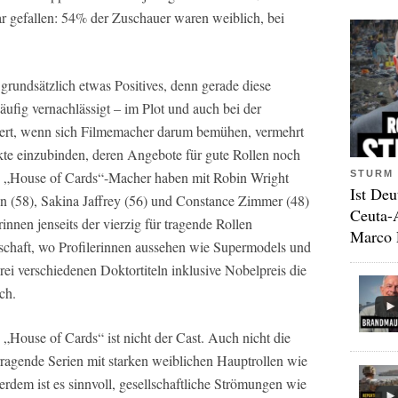
ar gefallen: 54% der Zuschauer waren weiblich, bei
 grundsätzlich etwas Positives, denn gerade diese
ufig vernachlässigt – im Plot und auch bei der
wert, wenn sich Filmemacher darum bemühen, vermehrt
ekte einzubinden, deren Angebote für gute Rollen noch
STURM 
ie „House of Cards“-Macher haben mit Robin Wright
Ist Deu
on (58), Sakina Jaffrey (56) und Constance Zimmer (48)
Ceuta-
innen jenseits der vierzig für tragende Rollen
Marco 
ndschaft, wo Profilerinnen aussehen wie Supermodels und
rei verschiedenen Doktortiteln inklusive Nobelpreis die
ch.
 „House of Cards“ ist nicht der Cast. Auch nicht die
orragende Serien mit starken weiblichen Hauptrollen wie
erdem ist es sinnvoll, gesellschaftliche Strömungen wie