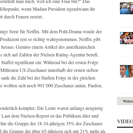
Verurteilt man mich, weil ich eine Frau bin?“ Das
en Höhepunkt, wenn Madam President irgendwann ihr
t durch Frauen ersetzt.
ige Serie für Netflix. Mit dem Polit-Drama wurde der
-Produzent erst so richtig wahrgenommen. Netflix gibt
gs heraus. Gemäss einem Artikel des amerikanischen
sich auf Zahlen der Nielsen Rating-Agentur beruft,
 Staffel signifikant ein: Während bei der ersten Folge
9 Millionen US-Zuschauer innerhalb der ersten sieben
sank die Zahl bei der fünften Folge in der gleichen
ale wollten sich noch 901’000 Zuschauer antun, Pardon,
Weiter
t sonderlich komplex: Die Leute waren anfangs neugierig
. Laut dem Nielsen-Report ist das Publikum älter und
VIDE
chte die Gruppe der 18-34-jährigen 35% der Zuschauer
nd die Gruppe der über 65-jährigen sich mit 21% mehr als