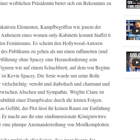
ner weiblichen Präsidentin bietet sich ein Bekenntnis zu
lakativen Elementen, Kampfbegriffen wie jenem der
 Anheuern eines women only-Kabinetts kommt Staffel 6
den Feminismus. Es scheint den Hollywood-Autoren
des Publikums zu gehen als um einen raffinierten (und
ortführung ohne Spacey eine Herausforderung sein
 Figuren wie auf einem Schachbrett, auf dem von Beginn
 ist Kevin Spacey. Die Serie wurde um seine Rolle
vielschichtig: verroht und diabolisch und charmant und
s zwischen Abscheu und Sympathie. Wrights Claire ist
 Subtilität einer Dampfwalze durch die letzten Folgen.
as Gefühl, der Plot lässt ihr keinen Raum zur Entfaltung
. Er macht aus ihr eine eindimensionale Königinwitwe
tire eine plumpe Aneinanderreihung von Mordkomplotten.
äche praktisch aller Serien, dass irgendwann der