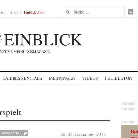
Suche nach:
ast
Shop
Einblick-Abo
DAILI|ES|SENTIALS
MEINUNGEN
VIDEOS
FEUILLETON
spielt
Anzeige
So, 23. Dezember 2018