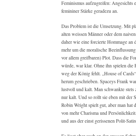
Feminismus aufzugreifen: Angesichts ei
femininer Stärke geradezu an.
Das Problem ist die Umsetzung. Mit p
alten weissen Männer oder dem naiven
daher wie eine forcierte Hommage an 
mehr um die moralische Beeinflussung 
vor allem greifbaren) Plot. Dass die F
würde, war klar. Ohne ihn spielen die
weg der König fehlt. „House of Cards“
herum geschrieben. Spaceys Frank war 
lustvoll und kalt. Man schwankte stet
nur kalt. Und so rollt sie eben mit der
Robin Wright spielt gut, aber man hat d
von mehr Charisma und Persönlichkeit
und aus der einst gerissenen Polit-Sa
Es liegt aber auch an der grossen Schw