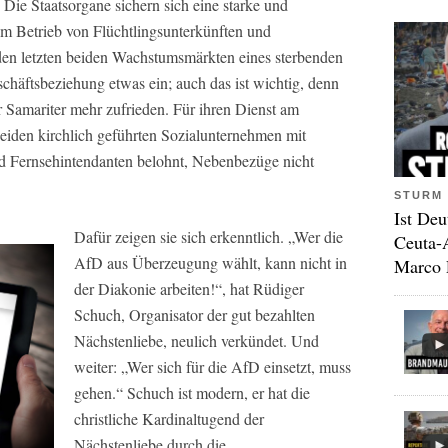
 Die Staatsorgane sichern sich eine starke und
em Betrieb von Flüchtlingsunterkünften und
 den letzten beiden Wachstumsmärkten eines sterbenden
chäftsbeziehung etwas ein; auch das ist wichtig, denn
r Samariter mehr zufrieden. Für ihren Dienst am
eiden kirchlich geführten Sozialunternehmen mit
 Fernsehintendanten belohnt, Nebenbezüge nicht
STURM 
Ist Deu
Dafür zeigen sie sich erkenntlich. „Wer die
Ceuta-
AfD aus Überzeugung wählt, kann nicht in
Marco 
der Diakonie arbeiten!“, hat Rüdiger
Schuch, Organisator der gut bezahlten
Nächstenliebe, neulich verkündet. Und
weiter: „Wer sich für die AfD einsetzt, muss
gehen.“ Schuch ist modern, er hat die
christliche Kardinaltugend der
Nächstenliebe durch die