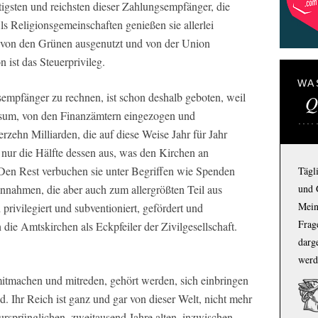
tigsten und reichsten dieser Zahlungsempfänger, die
ls Religionsgemeinschaften genießen sie allerlei
, von den Grünen ausgenutzt und von der Union
 ist das Steuerprivileg.
WA
empfänger zu rechnen, ist schon deshalb geboten, weil
Q
iosum, von den Finanzämtern eingezogen und
ierzehn Milliarden, die auf diese Weise Jahr für Jahr
ur die Hälfte dessen aus, was den Kirchen an
 Den Rest verbuchen sie unter Begriffen wie Spenden
Tägl
nnahmen, die aber auch zum allergrößten Teil aus
und 
Mein
privilegiert und subventioniert, gefördert und
Frage
h die Amtskirchen als Eckpfeiler der Zivilgesellschaft.
darg
werd
mitmachen und mitreden, gehört werden, sich einbringen
. Ihr Reich ist ganz und gar von dieser Welt, nicht mehr
ursprünglichen, zweitausend Jahre alten, inzwischen