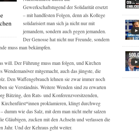
Gewerkschaftstugend der Solidarität ersetzt
ge
– mit handfesten Folgen, denn als Kollege
schen
solidarisiert man sich ja nicht nur mit
jemandem, sondern auch gegen jemanden.
Der Genosse hat nicht nur Freunde, sondern
einde muss man bekämpfen.
das will. Der Führung muss man folgen, und Kirchen
des Wendemanöver mitgemacht, auch das jüngste, die
olz. Den Waffengebrauch lehnen sie zwar immer noch
ben sie Verständnis. Weitere Wenden sind zu erwarten
rg Bätzing, den Rats- und Konferenzvorsitzenden,
 Kirchenfürst*innen proklamieren, klingt durchweg
ig – dumm wie das Salz, mit dem man nicht mehr salzen
die Gläubigen, zucken mit den Achseln und verlassen die
ten Jahr. Und der Kehraus geht weiter.