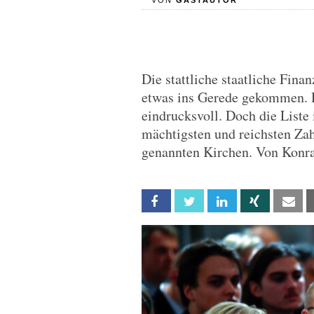
VON
GASTAUTOR
Die stattliche staatliche Fina
etwas ins Gerede gekommen. D
eindrucksvoll. Doch die Liste 
mächtigsten und reichsten Zah
genannten Kirchen. Von Kon
Facebook
Twitter
Linkedin
Xing
Em