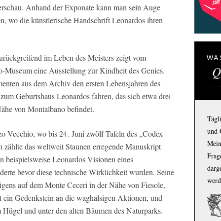
derschau. Anhand der Exponate kann man sein Auge
n, wo die künstlerische Handschrift Leonardos ihren
zurückgreifend im Leben des Meisters zeigt vom
WA
Q
do-Museum eine Ausstellung zur Kindheit des Genies.
enten aus dem Archiv den ersten Lebensjahren des
 zum Geburtshaus Leonardos fahren, das sich etwa drei
 Nähe von Montalbano befindet.
Tägl
und 
zo Vecchio, wo bis 24. Juni zwölf Tafeln des „Codex
Mein
ch zählte das weltweit Staunen erregende Manuskript
Frage
n beispielsweise Leonardos Visionen eines
darg
erte bevor diese technische Wirklichkeit wurden. Seine
werd
gens auf dem Monte Ceceri in der Nähe von Fiesole,
rt ein Gedenkstein an die waghalsigen Aktionen, und
Hügel und unter den alten Bäumen des Naturparks.