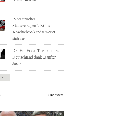
„Vorsätzliches
Staatsversagen“: Kölns
Abschiebe-Skandal weitet
sich aus
Der Fall Frida: Täterparadies
Deutschland dank „sanfter“
Justiz
e >>
O
» alle Videos