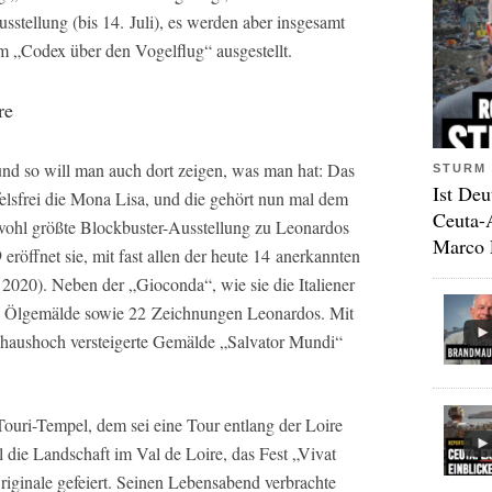
Ausstellung (bis 14. Juli), es werden aber insgesamt
 „Codex über den Vogelflug“ ausgestellt.
re
und so will man auch dort zeigen, was man hat: Das
STURM 
Ist Deu
felsfrei die Mona Lisa, und die gehört nun mal dem
Ceuta-
 wohl größte Blockbuster-Ausstellung zu Leonardos
Marco 
öffnet sie, mit fast allen der heute 14 anerkannten
2020). Neben der „Gioconda“, wie sie die Italiener
ere Ölgemälde sowie 22 Zeichnungen Leonardos. Mit
haushoch versteigerte Gemälde „Salvator Mundi“
Touri-Tempel, dem sei eine Tour entlang der Loire
 die Landschaft im Val de Loire, das Fest „Vivat
iginale gefeiert. Seinen Lebensabend verbrachte