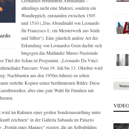
Leonardos berühmtem Abendmahl –
allerdings nicht eine Malerei, sondern ein
Wandteppich, entstanden zwischen 1505
und 1510 („Das Abendmahl von Leonardo
für Francesco I.: ein Meisterwerk aus Seide
nardo
und Silber“). Eine gänzlich andere Art der
Erkundung von Leonardos Geist dachte sich
hingegen das Mailänder Museo Nazionale
 Der Titel der Schau ist Programm: „Leonardo Da Vinci
ultimedialer Parcours: Vom 19. Juli bis 13. Oktober wird
ng: Nachbauten aus den 1950er-Jahren) zu sehen
um verteilte Kopien seiner berühmtesten Bilder. Diese
Weiter
unsthistoriker, aber eine gute Wahl für Familien mit
hsenen.
VIDE
dt wird im Rahmen einer großen Sonderausstellung unter
kunft zeichnen“ in der Galleria Sabauda im Palazzo
„Porträt eines Mannes“ gezeigt, die als Selbstbildnis