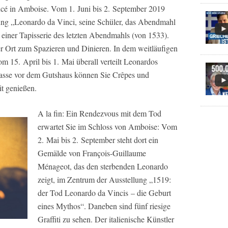
cé in Amboise. Vom 1. Juni bis 2. September 2019
ung „Leonardo da Vinci, seine Schüler, das Abendmahl
t einer Tapisserie des letzten Abendmahls (von 1533).
er Ort zum Spazieren und Dinieren. In dem weitläufigen
 15. April bis 1. Mai überall verteilt Leonardos
rasse vor dem Gutshaus können Sie Crêpes und
t genießen.
A la fin: Ein Rendezvous mit dem Tod
erwartet Sie im Schloss von Amboise: Vom
2. Mai bis 2. September steht dort ein
Gemälde von François-Guillaume
Ménageot, das den sterbenden Leonardo
zeigt, im Zentrum der Ausstellung „1519:
der Tod Leonardo da Vincis – die Geburt
eines Mythos“. Daneben sind fünf riesige
Graffiti zu sehen. Der italienische Künstler