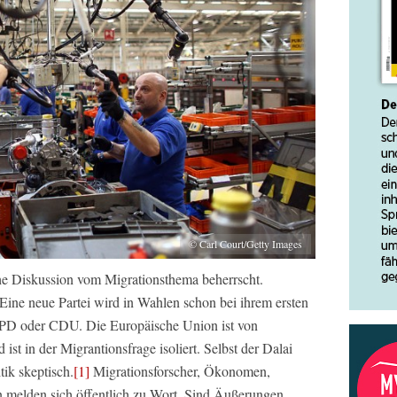
© Carl Court/Getty Images
che Diskussion vom Migrationsthema beherrscht.
 Eine neue Partei wird in Wahlen schon bei ihrem ersten
 SPD oder CDU. Die Europäische Union ist von
ist in der Migrantionsfrage isoliert. Selbst der Dalai
tik skeptisch.
[1]
Migrationsforscher, Ökonomen,
n melden sich öffentlich zu Wort. Sind Äußerungen