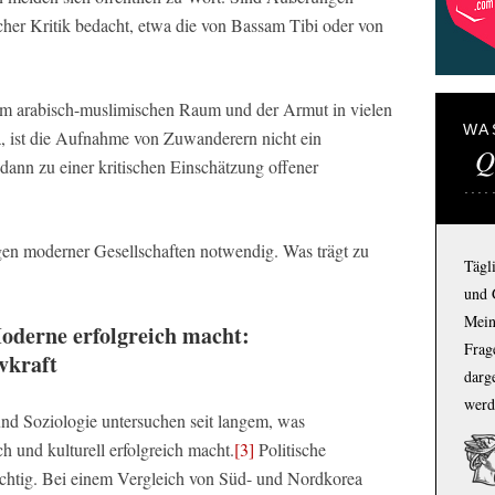
scher Kritik bedacht, etwa die von Bassam Tibi oder von
im arabisch-muslimischen Raum und der Armut in vielen
WA
a, ist die Aufnahme von Zuwanderern nicht ein
Q
ann zu einer kritischen Einschätzung offener
agen moderner Gesellschaften notwendig. Was trägt zu
Tägl
und 
Mein
oderne erfolgreich macht:
Frage
vkraft
darg
werd
und Soziologie untersuchen seit langem, was
h und kulturell erfolgreich macht.
[3]
Politische
ichtig. Bei einem Vergleich von Süd- und Nordkorea