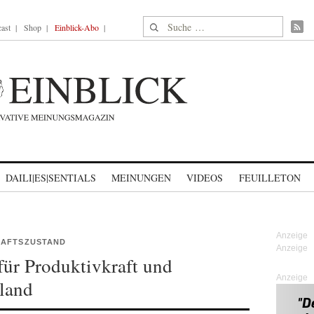
Suche nach:
ast
Shop
Einblick-Abo
DAILI|ES|SENTIALS
MEINUNGEN
VIDEOS
FEUILLETON
HAFTSZUSTAND
für Produktivkraft und
Anzeige
land