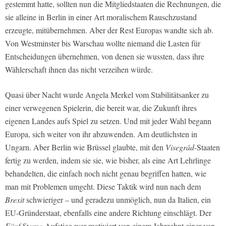
gestemmt hatte, sollten nun die Mitgliedstaaten die Rechnungen, die
sie alleine in Berlin in einer Art moralischem Rauschzustand
erzeugte, mitübernehmen. Aber der Rest Europas wandte sich ab.
Von Westminster bis Warschau wollte niemand die Lasten für
Entscheidungen übernehmen, von denen sie wussten, dass ihre
Wählerschaft ihnen das nicht verzeihen würde.
Quasi über Nacht wurde Angela Merkel vom Stabilitätsanker zu
einer verwegenen Spielerin, die bereit war, die Zukunft ihres
eigenen Landes aufs Spiel zu setzen. Und mit jeder Wahl begann
Europa, sich weiter von ihr abzuwenden. Am deutlichsten in
Ungarn. Aber Berlin wie Brüssel glaubte, mit den
Visegrád
-Staaten
fertig zu werden, indem sie sie, wie bisher, als eine Art Lehrlinge
behandelten, die einfach noch nicht genau begriffen hatten, wie
man mit Problemen umgeht. Diese Taktik wird nun nach dem
Brexit
schwieriger – und geradezu unmöglich, nun da Italien, ein
EU-Gründerstaat, ebenfalls eine andere Richtung einschlägt. Der
Fünf Sterne
-Aufstieg war motiviert von einem Jahrzehnt einer von