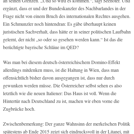
an seinen Grenzen. „Und so wird es kommen.“, sagt Seehofer. Und
ergänzt, dass er und der Bundeskanzler des Nachbarlandes in der
Frage nicht von einem Bruch des internationalen Rechtes ausgehen.
Ein Schmunzler noch hintendran: Es gäbe überhaupt keinen
juristischen Sachverhalt, dass hätte er in seiner politischen Laufbahn
gelernt, der nicht „so oder so gesehen werden kann.“ Ist das die
berüchtigte bayrische Schläue im QED?
Was man bei diesem deutsch-österreichischem Domino-Effekt
allerdings mitdenken muss, ist die Haltung in Wien, dass man
offensichtlich bisher davon ausgegangen ist, dass nur durch
gewunken werden müsse. Die Österreicher selbst sehen es also
letztlich wie die neuen Italiener: Das Haus ist voll. Wenn die
Hintertür nach Deutschland zu ist, machen wir eben vorne die
Zugbrücke hoch.
Zwischenbemerkung: Der ganze Wahnsinn der merkelschen Politik
spätestens ab Ende 2015 zeigt sich eindrucksvoll in der Litanei, mit