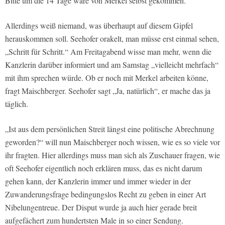
Bitte um die 14 Tage wäre von Merkel selbst gekommen.
Allerdings weiß niemand, was überhaupt auf diesem Gipfel
herauskommen soll. Seehofer orakelt, man müsse erst einmal sehen,
„Schritt für Schritt.“ Am Freitagabend wisse man mehr, wenn die
Kanzlerin darüber informiert und am Samstag „vielleicht mehrfach“
mit ihm sprechen würde. Ob er noch mit Merkel arbeiten könne,
fragt Maischberger. Seehofer sagt „Ja, natürlich“, er mache das ja
täglich.
„Ist aus dem persönlichen Streit längst eine politische Abrechnung
geworden?“ will nun Maischberger noch wissen, wie es so viele vor
ihr fragten. Hier allerdings muss man sich als Zuschauer fragen, wie
oft Seehofer eigentlich noch erklären muss, das es nicht darum
gehen kann, der Kanzlerin immer und immer wieder in der
Zuwanderungsfrage bedingungslos Recht zu geben in einer Art
Nibelungentreue. Der Disput wurde ja auch hier gerade breit
aufgefächert zum hundertsten Male in so einer Sendung.