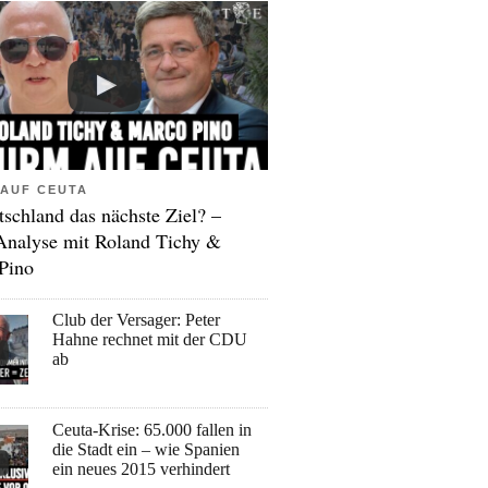
AUF CEUTA
tschland das nächste Ziel? –
Analyse mit Roland Tichy &
Pino
Club der Versager: Peter
Hahne rechnet mit der CDU
ab
Ceuta-Krise: 65.000 fallen in
die Stadt ein – wie Spanien
ein neues 2015 verhindert