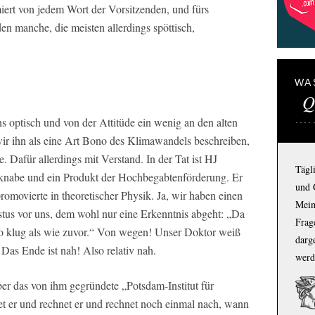
iert von jedem Wort der Vorsitzenden, und fürs
en manche, die meisten allerdings spöttisch,
WA
Q
s optisch und von der Attitüde ein wenig an den alten
r ihn als eine Art Bono des Klimawandels beschreiben,
 Dafür allerdings mit Verstand. In der Tat ist HJ
Tägl
knabe und ein Produkt der Hochbegabtenförderung. Er
und 
omovierte in theoretischer Physik. Ja, wir haben einen
Mein
tus vor uns, dem wohl nur eine Erkenntnis abgeht: „Da
Frage
 so klug als wie zuvor.“ Von wegen! Unser Doktor weiß
darg
 Das Ende ist nah! Also relativ nah.
werd
ber das von ihm gegründete „Potsdam-Institut für
t er und rechnet er und rechnet noch einmal nach, wann