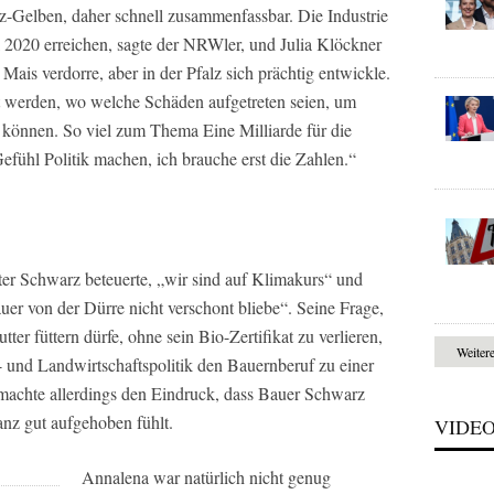
-Gelben, daher schnell zusammenfassbar. Die Industrie
 2020 erreichen, sagte der NRWler, und Julia Klöckner
r Mais verdorre, aber in der Pfalz sich prächtig entwickle.
t werden, wo welche Schäden aufgetreten seien, um
u können. So viel zum Thema Eine Milliarde für die
efühl Politik machen, ich brauche erst die Zahlen.“
r Schwarz beteuerte, „wir sind auf Klimakurs“ und
uer von der Dürre nicht verschont bliebe“. Seine Frage,
er füttern dürfe, ohne sein Bio-Zertifikat zu verlieren,
Weiter
- und Landwirtschaftspolitik den Bauernberuf zu einer
 machte allerdings den Eindruck, dass Bauer Schwarz
ganz gut aufgehoben fühlt.
VIDE
Annalena war natürlich nicht genug