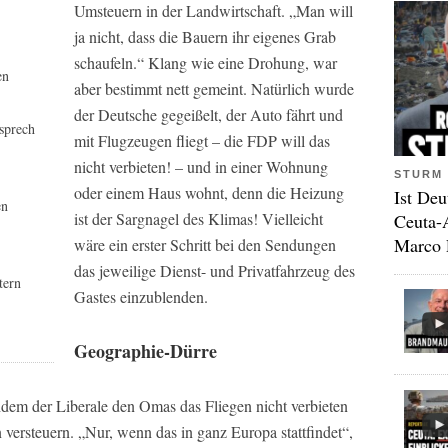
Umsteuern in der Landwirtschaft. „Man will
ja nicht, dass die Bauern ihr eigenes Grab
schaufeln.“ Klang wie eine Drohung, war
en
aber bestimmt nett gemeint. Natürlich wurde
der Deutsche gegeißelt, der Auto fährt und
sprech
mit Flugzeugen fliegt – die FDP will das
nicht verbieten! – und in einer Wohnung
STURM 
oder einem Haus wohnt, denn die Heizung
Ist Deu
en
ist der Sargnagel des Klimas! Vielleicht
Ceuta-
Marco 
wäre ein erster Schritt bei den Sendungen
das jeweilige Dienst- und Privatfahrzeug des
tern
Gastes einzublenden.
Geographie-Dürre
em der Liberale den Omas das Fliegen nicht verbieten
n versteuern. „Nur, wenn das in ganz Europa stattfindet“,