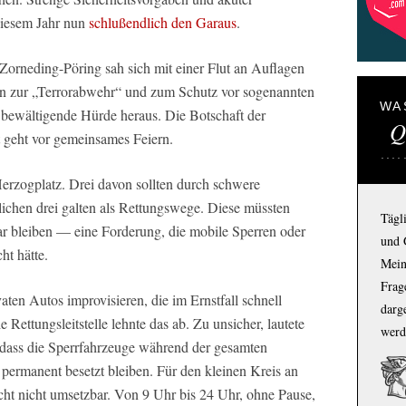
diesem Jahr nun
schlußendlich den Garaus
.
Zorneding-Pöring sah sich mit einer Flut an Auflagen
ten zur „Terrorabwehr“ und zum Schutz vor sogenannten
WA
u bewältigende Hürde heraus. Die Botschaft der
Q
 geht vor gemeinsames Feiern.
erzogplatz. Drei davon sollten durch schwere
lichen drei galten als Rettungswege. Diese müssten
Tägl
bar bleiben — eine Forderung, die mobile Sperren oder
und 
ht hätte.
Mein
Frage
aten Autos improvisieren, die im Ernstfall schnell
darg
ettungsleitstelle lehnte das ab. Zu unsicher, lautete
werd
, dass die Sperrfahrzeuge während der gesamten
permanent besetzt bleiben. Für den kleinen Kreis an
cht nicht umsetzbar. Von 9 Uhr bis 24 Uhr, ohne Pause,