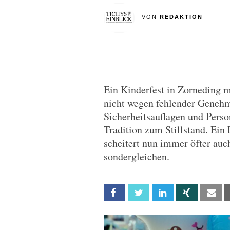
VON
REDAKTION
Ein Kinderfest in Zorneding m
nicht wegen fehlender Geneh
Sicherheitsauflagen und Pers
Tradition zum Stillstand. Ein 
scheitert nun immer öfter auc
sondergleichen.
Facebook
Twitter
Linkedin
Xing
Em