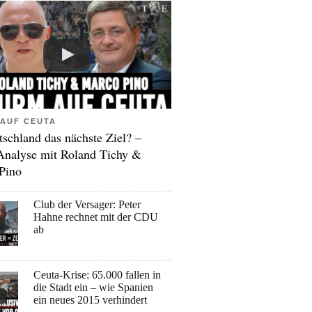
AUF CEUTA
tschland das nächste Ziel? –
Analyse mit Roland Tichy &
Pino
Club der Versager: Peter
Hahne rechnet mit der CDU
ab
Ceuta-Krise: 65.000 fallen in
die Stadt ein – wie Spanien
ein neues 2015 verhindert