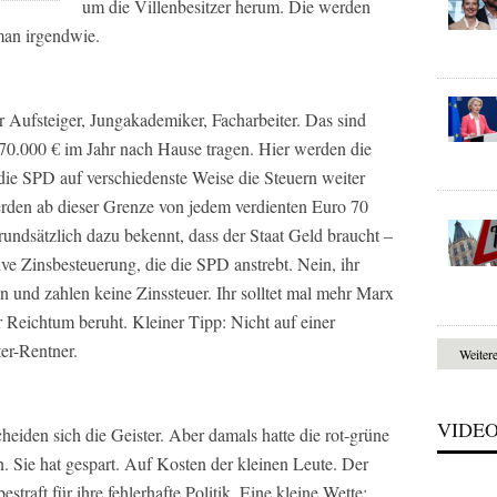
um die Villenbesitzer herum. Die werden
man irgendwie.
 Aufsteiger, Jungakademiker, Facharbeiter. Das sind
70.000 € im Jahr nach Hause tragen. Hier werden die
l die SPD auf verschiedenste Weise die Steuern weiter
rden ab dieser Grenze von jedem verdienten Euro 70
undsätzlich dazu bekennt, dass der Staat Geld braucht –
ive Zinsbesteuerung, die die SPD anstrebt. Nein, ihr
en und zahlen keine Zinssteuer. Ihr solltet mal mehr Marx
r Reichtum beruht. Kleiner Tipp: Nicht auf einer
ter-Rentner.
Weiter
VIDE
eiden sich die Geister. Aber damals hatte die rot-grüne
. Sie hat gespart. Auf Kosten der kleinen Leute. Der
traft für ihre fehlerhafte Politik. Eine kleine Wette: