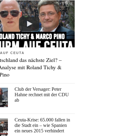
AUF CEUTA
tschland das nächste Ziel? –
Analyse mit Roland Tichy &
Pino
Club der Versager: Peter
Hahne rechnet mit der CDU
ab
Ceuta-Krise: 65.000 fallen in
die Stadt ein – wie Spanien
ein neues 2015 verhindert