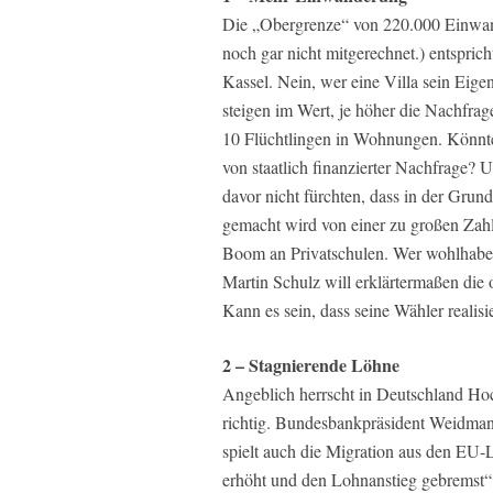
Die „Obergrenze“ von 220.000 Einwan
noch gar nicht mitgerechnet.) entsprich
Kassel. Nein, wer eine Villa sein Eige
steigen im Wert, je höher die Nachfr
10 Flüchtlingen in Wohnungen. Könnte
von staatlich finanzierter Nachfrage? 
davor nicht fürchten, dass in der Grun
gemacht wird von einer zu großen Zah
Boom an Privatschulen. Wer wohlhaben
Martin Schulz will erklärtermaßen die 
Kann es sein, dass seine Wähler realisi
2 – Stagnierende Löhne
Angeblich herrscht in Deutschland Hoc
richtig. Bundesbankpräsident Weidman
spielt auch die Migration aus den EU-L
erhöht und den Lohnanstieg gebremst“.