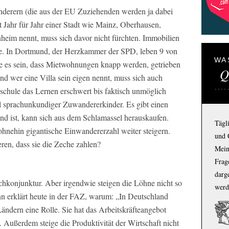
derern (die aus der EU Zuziehenden werden ja dabei
t Jahr für Jahr einer Stadt wie Mainz, Oberhausen,
nheim nennt, muss sich davor nicht fürchten. Immobilien
age. In Dortmund, der Herzkammer der SPD, leben 9 von
WA
 es sein, dass Mietwohnungen knapp werden, getrieben
Q
Und wer eine Villa sein eigen nennt, muss sich auch
dschule das Lernen erschwert bis faktisch unmöglich
l sprachunkundiger Zuwandererkinder. Es gibt einen
d ist, kann sich aus dem Schlamassel herauskaufen.
Tägl
ohnehin gigantische Einwandererzahl weiter steigern.
und 
eren, dass sie die Zeche zahlen?
Mein
Frage
darg
hkonjunktur. Aber irgendwie steigen die Löhne nicht so
werd
n erklärt heute in der FAZ, warum: „In Deutschland
ändern eine Rolle. Sie hat das Arbeitskräfteangebot
 Außerdem steige die Produktivität der Wirtschaft nicht