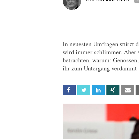
VON
ROLAND TICHY
In neuesten Umfragen stürzt d
wird immer schlimmer. Aber vi
betrachten, warum: Genossen, 
ihr zum Untergang verdammt 
Facebook
Twitter
Linkedin
Xing
Em