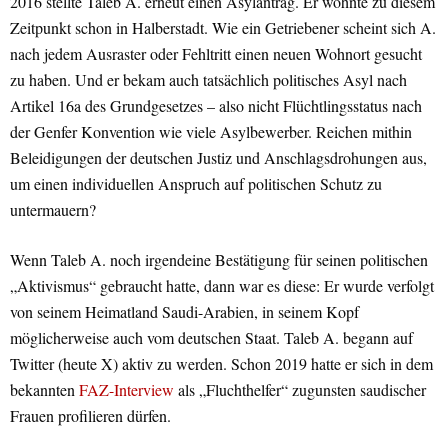
2016 stellte Taleb A. erneut einen Asylantrag. Er wohnte zu diesem
Zeitpunkt schon in Halberstadt. Wie ein Getriebener scheint sich A.
nach jedem Ausraster oder Fehltritt einen neuen Wohnort gesucht
zu haben. Und er bekam auch tatsächlich politisches Asyl nach
Artikel 16a des Grundgesetzes – also nicht Flüchtlingsstatus nach
der Genfer Konvention wie viele Asylbewerber. Reichen mithin
Beleidigungen der deutschen Justiz und Anschlagsdrohungen aus,
um einen individuellen Anspruch auf politischen Schutz zu
untermauern?
Wenn Taleb A. noch irgendeine Bestätigung für seinen politischen
„Aktivismus“ gebraucht hatte, dann war es diese: Er wurde verfolgt
von seinem Heimatland Saudi-Arabien, in seinem Kopf
möglicherweise auch vom deutschen Staat. Taleb A. begann auf
Twitter (heute X) aktiv zu werden. Schon 2019 hatte er sich in dem
bekannten
FAZ-Interview
als „Fluchthelfer“ zugunsten saudischer
Frauen profilieren dürfen.