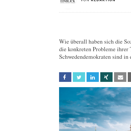
VON
REDAKTION
Wie überall haben sich die S
die konkreten Probleme ihrer
Schwedendemokraten sind in d
Facebook
Twitter
Linkedin
Xing
Em