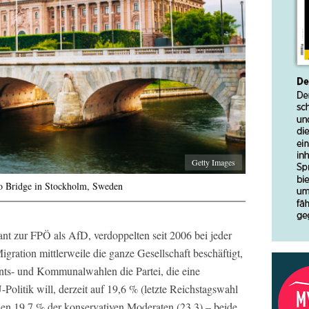
Getty Images
ro Bridge in Stockholm, Sweden
 zur FPÖ als AfD, verdoppelten seit 2006 bei jeder
ration mittlerweile die ganze Gesellschaft beschäftigt,
ts- und Kommunalwahlen die Partei, die eine
olitik will, derzeit auf 19,6 % (letzte Reichstagswahl
 den 19,7 % der konservativen Moderaten (23,3) – beide