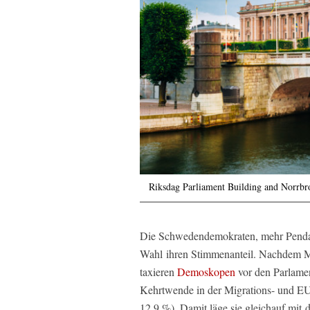
Riksdag Parliament Building and Norrb
Die Schwedendemokraten, mehr Pendant
Wahl ihren Stimmenanteil. Nachdem Mig
taxieren
Demoskopen
vor den Parlamen
Kehrtwende in der Migrations- und EU-P
12,9 %). Damit läge sie gleichauf mit