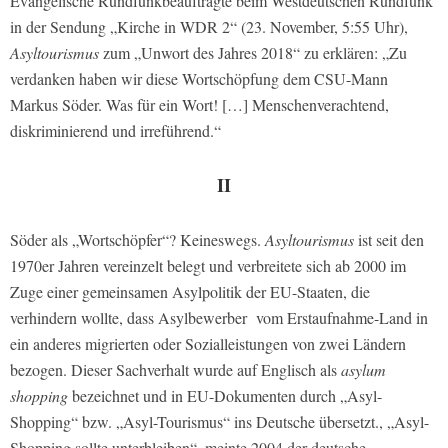
Evangelische Rundfunkbeauftragte beim Westdeutschen Rundfunk
in der Sendung „Kirche in WDR 2“ (23. November, 5:55 Uhr),
Asyltourismus
zum „Unwort des Jahres 2018“ zu erklären: „Zu
verdanken haben wir diese Wortschöpfung dem CSU-Mann
Markus Söder. Was für ein Wort! […] Menschenverachtend,
diskriminierend und irreführend.“
II
Söder als „Wortschöpfer“? Keineswegs.
Asyltourismus
ist seit den
1970er Jahren vereinzelt belegt und verbreitete sich ab 2000 im
Zuge einer gemeinsamen Asylpolitik der EU-Staaten, die
verhindern wollte, dass Asylbewerber vom Erstaufnahme-Land in
ein anderes migrierten oder Sozialleistungen von zwei Ländern
bezogen. Dieser Sachverhalt wurde auf Englisch als
asylum
shopping
bezeichnet und in EU-Dokumenten durch „Asyl-
Shopping“ bzw. „Asyl-Tourismus“ ins Deutsche übersetzt., „Asyl-
Shopping sollte unterbleiben“, meinte 2004 der deutsche