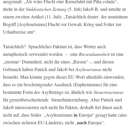
ausgemalt: „Als wäre Flucht eine Kreuzfahrt mit Piña colada“,
titelte in der
Süddeutschen Zeitung
(5. Juli) Jakob B. und urteilte in
einem zweiten Artikel (11. Juli): „Tatsächlich deutet der umstrittene
Begriff [Asyltourismus] Flucht vor Gewalt, Krieg und Folter zur
Urlaubsreise um“.
Tatsächlich? Sprachliches Faktum ist, dass Wörter auch
metaphorisch verwendet werden – eine
Riesendummheit
ist eine
„enorme“ Dummheit, nicht die eines „Riesen“ –, und diesen
Gebrauch haben Patrick und Jakob bei
Asyltourismus
nicht
bemerkt. Man könnte gegen dieses EU-Wort allenfalls einwenden,
dass es ein beschönigender Ausdruck (Euphemismus) für eine
bestimmte Form des Asylbetrugs ist, ähnlich wie
Steuertourismus
für grenzüberschreitende Steuerhinterziehung. Aber Patrick und
Jakob interessierten sich nicht für Fakten, deshalb fiel ihnen auch
in
nicht auf, dass Söder „Asyltourismus
Europa“ gesagt hatte (also
nach
zwischen sicheren EU-Ländern), nicht „
Europa“.