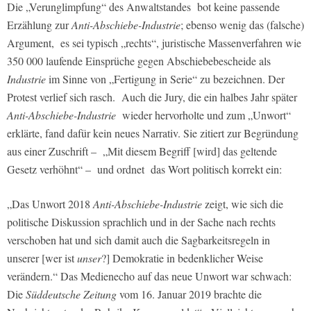
Die „Verunglimpfung“ des Anwaltstandes bot keine passende
Erzählung zur
Anti-Abschiebe-Industrie
; ebenso wenig das (falsche)
Argument, es sei typisch „rechts“, juristische Massenverfahren wie
350 000 laufende Einsprüche gegen Abschiebebescheide als
Industrie
im Sinne von „Fertigung in Serie“ zu bezeichnen. Der
Protest verlief sich rasch. Auch die Jury, die ein halbes Jahr später
Anti-Abschiebe-Industrie
wieder hervorholte und zum „Unwort“
erklärte, fand dafür kein neues Narrativ. Sie zitiert zur Begründung
aus einer Zuschrift – „Mit diesem Begriff [wird] das geltende
Gesetz verhöhnt“ – und ordnet das Wort politisch korrekt ein:
„Das Unwort 2018
Anti-Abschiebe-Industrie
zeigt, wie sich die
politische Diskussion sprachlich und in der Sache nach rechts
verschoben hat und sich damit auch die Sagbarkeitsregeln in
unserer [wer ist
unser
?] Demokratie in bedenklicher Weise
verändern.“ Das Medienecho auf das neue Unwort war schwach:
Die
Süddeutsche Zeitung
vom 16. Januar 2019 brachte die