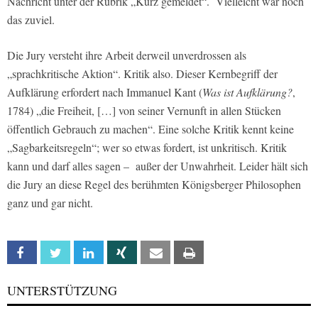
Nachricht unter der Rubrik „Kurz gemeldet“. Vielleicht war noch
das zuviel.
Die Jury versteht ihre Arbeit derweil unverdrossen als
„sprachkritische Aktion“. Kritik also. Dieser Kernbegriff der
Aufklärung erfordert nach Immanuel Kant (
Was ist Aufklärung?
,
1784) „die Freiheit, […] von seiner Vernunft in allen Stücken
öffentlich Gebrauch zu machen“. Eine solche Kritik kennt keine
„Sagbarkeitsregeln“; wer so etwas fordert, ist unkritisch. Kritik
kann und darf alles sagen – außer der Unwahrheit. Leider hält sich
die Jury an diese Regel des berühmten Königsberger Philosophen
ganz und gar nicht.
Facebook
Twitter
Linkedin
Xing
Email
Print
UNTERSTÜTZUNG