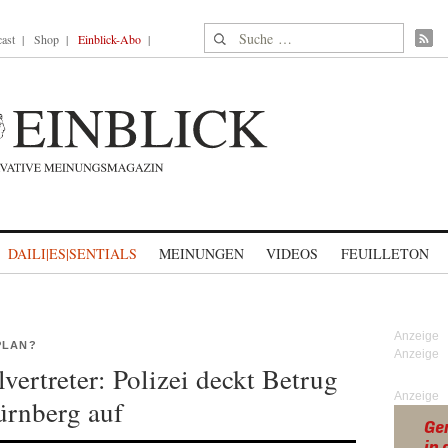
Suche nach:
ast
Shop
Einblick-Abo
DAILI|ES|SENTIALS
MEINUNGEN
VIDEOS
FEUILLETON
PLAN?
vertreter: Polizei deckt Betrug
Anzeige
ürnberg auf