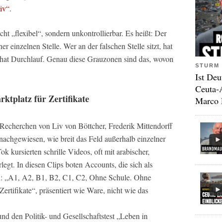
iv“
.
cht „flexibel“, sondern unkontrollierbar. Es heißt: Der
einzelnen Stelle. Wer an der falschen Stelle sitzt, hat
zt, hat Durchlauf. Genau diese Grauzonen sind das, wovon
STURM 
Ist Deu
Ceuta-
ktplatz für Zertifikate
Marco 
echerchen von Liv von Böttcher, Frederik Mittendorff
nachgewiesen, wie breit das Feld außerhalb einzelner
 kursierten schrille Videos, oft mit arabischer,
legt. In diesen Clips boten Accounts, die sich als
an: „A1, A2, B1, B2, C1, C2, Ohne Schule. Ohne
ertifikate“, präsentiert wie Ware, nicht wie das
und den Politik- und Gesellschaftstest „Leben in