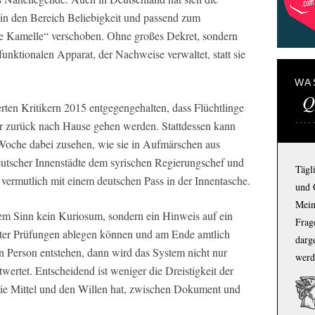
t in den Bereich Beliebigkeit und passend zum
ie Kamelle“ verschoben. Ohne großes Dekret, sondern
unktionalen Apparat, der Nachweise verwaltet, statt sie
WA
Q
erten Kritikern 2015 entgegengehalten, dass Flüchtlinge
r zurück nach Hause gehen werden. Stattdessen kann
oche dabei zusehen, wie sie in Aufmärschen aus
eutscher Innenstädte dem syrischen Regierungschef und
Tägl
 vermutlich mit einem deutschen Pass in der Innentasche.
und 
Mein
esem Sinn kein Kuriosum, sondern ein Hinweis auf ein
Frage
reter Prüfungen ablegen können und am Ende amtlich
darg
n Person entstehen, dann wird das System nicht nur
werd
wertet. Entscheidend ist weniger die Dreistigkeit der
 die Mittel und den Willen hat, zwischen Dokument und