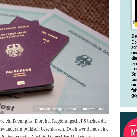
picture alliance/dpa | Fernando Gutierrez-Juarez
wie ein Brennglas: Dort hat Regierungschef Sánchez die
inwanderern politisch beschlossen. Doch wer daraus eine
 Naheliegende. Auch in Deutschland hat sich die