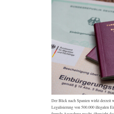
Der Blick nach Spanien wirkt derzeit 
Legalisierung von 500.000 illegalen E
fremde Ausnahme macht, übersieht das