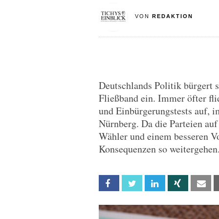
VON
REDAKTION
Deutschlands Politik bürgert
Fließband ein. Immer öfter fl
und Einbürgerungstests auf, 
Nürnberg. Da die Parteien au
Wähler und einem besseren Vo
Konsequenzen so weitergehen
Facebook
Twitter
Linkedin
Xing
Em